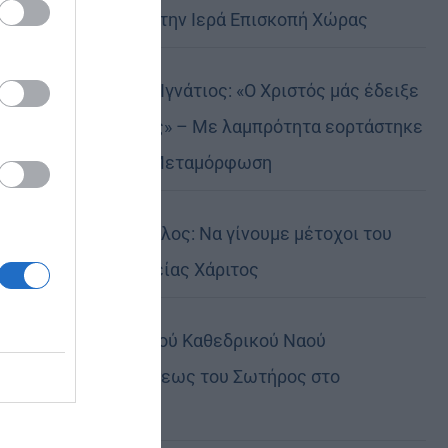
Αυστραλίας στην Ιερά Επισκοπή Χώρας
Δημητριάδος Ιγνάτιος: «Ο Χριστός μάς έδειξε
το μέλλον μας» – Με λαμπρότητα εορτάστηκε
στον Βόλο η Μεταμόρφωση
Κορίνθου Παύλος: Να γίνουμε μέτοχοι του
φωτός της Θείας Χάριτος
Πανήγυρη Ιερού Καθεδρικού Ναού
Μεταμορφώσεως του Σωτήρος στο
Αρκαλοχώρι