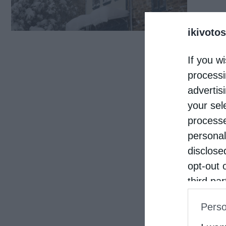
ikivotos
If you wi
processi
advertis
your sel
processe
personal
disclose
opt-out 
third pa
informat
Perso
IAB’s Li