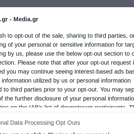
.gr -
Media.gr
sh to opt-out of the sale, sharing to third parties, o
ng of your personal or sensitive information for ta
ing by us, please use the below opt-out section to 
ection. Please note that after your opt-out request 
d you may continue seeing interest-based ads ba
 information utilized by us or personal information
d to third parties prior to your opt-out. You may se
of the further disclosure of your personal informati
rties on the IAB’s list of downstream participants. T
ion may also be disclosed by us to third parties on
nal Data Processing Opt Outs
st of Downstream Participants
that may further discl