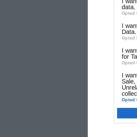
other thi
I wan
data.
Opted 
I wan
Data.
Opted 
I wan
for T
Opted 
I wan
Sale,
Unrel
colle
Opted 