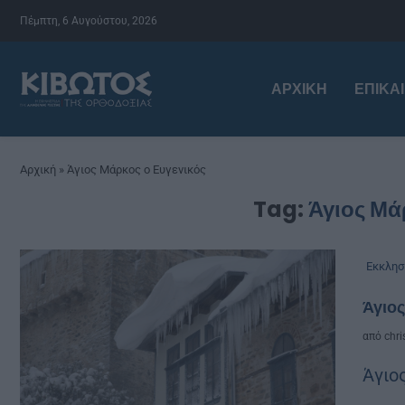
Πέμπτη, 6 Αυγούστου, 2026
ΑΡΧΙΚΉ
ΕΠΙΚΑ
Αρχική
»
Άγιος Μάρκος ο Ευγενικός
Tag:
Άγιος Μά
Εκκλησ
Άγιος
από
chri
Άγιο