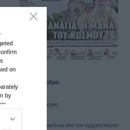
r
rgeted
confirm
is
sed on
Τελευταία άρθρα
parately
on by
his
Κακό και εκδίκηση
 the
ose it to
Χειροτονία Διακόνου από τον Αρχιεπίσκοπο