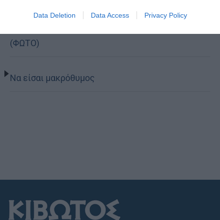
Data Deletion
Data Access
Privacy Policy
Η Εορτή του Αγίου Καλλινίκου στην Καστοριά
(ΦΩΤΟ)
Να είσαι μακρόθυμος