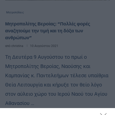
Μητροπόλεις
Μητροπολίτης Βεροίας: “Πολλές φορές
αναζητούμε την τιμή και τη δόξα των
ανθρώπων”
από
christina
10 Αυγούστου 2021
Τη Δευτέρα 9 Αυγούστου το πρωί ο
Μητροπολίτης Βεροίας, Ναούσης και
Καμπανίας κ. Παντελεήμων τέλεσε υπαίθρια
Θεία Λειτουργία και κήρυξε τον θείο λόγο
στον αύλειο χώρο του Ιερού Ναού του Αγίου
Αθανασίου …