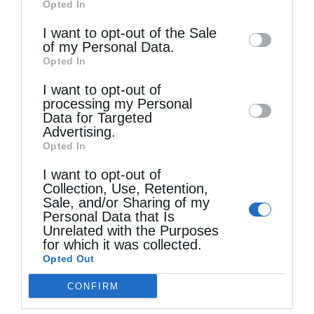
Opted In
of downstream participants. This
information may also be disclosed by us to
I want to opt-out of the Sale
of my Personal Data.
third parties on the
IAB’s List of
Opted In
Downstream Participants
that may further
I want to opt-out of
disclose it to other third parties.
processing my Personal
Data for Targeted
Τελευταία άρθρα
Advertising.
Opted In
I want to opt-out of
Η πνευματική μελέτη
Collection, Use, Retention,
Sale, and/or Sharing of my
Personal Data that Is
Χειροθεσία Πνευματικού και Οικονόμου στις
Unrelated with the Purposes
for which it was collected.
Πινακάτες
Opted Out
CONFIRM
Μακριά από τον Χριστό