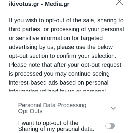
ikivotos.gr -
Media.gr
If you wish to opt-out of the sale, sharing to
third parties, or processing of your personal
or sensitive information for targeted
advertising by us, please use the below
opt-out section to confirm your selection.
Please note that after your opt-out request
is processed you may continue seeing
interest-based ads based on personal
information utilized by us or personal
information disclosed to third parties prior
Personal Data Processing
to your opt-out. You may separately opt-out
Opt Outs
of the further disclosure of your personal
I want to opt-out of the
information by third parties on the IAB’s list
Sharing of my personal data.