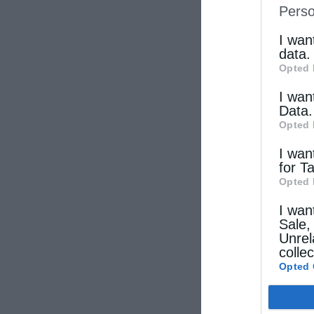
Perso
IAB’s Li
other thi
I wan
data.
Opted 
I wan
Data.
Opted 
I wan
for T
Opted 
I wan
Sale,
Unrel
colle
Opted 