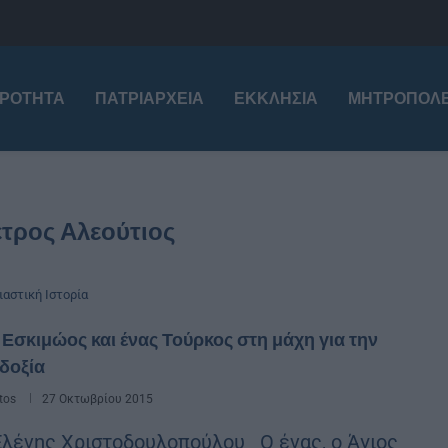
ΙΡΌΤΗΤΑ
ΠΑΤΡΙΑΡΧΕΊΑ
ΕΚΚΛΗΣΊΑ
ΜΗΤΡΟΠΌΛΕ
έτρος Αλεούτιος
ιαστική Ιστορία
Εσκιμώος και ένας Τούρκος στη μάχη για την
δοξία
tos
27 Οκτωβρίου 2015
Ελένης Χριστοδουλοπούλου Ο ένας, ο Άγιος