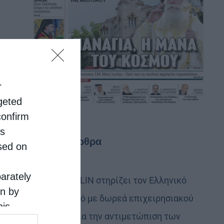
r
rgeted
confirm
is
Τελευταία άρθρα
sed on
parately
Η LEROY MERLIN στηρίζει τον Ελληνικό
on by
Ερυθρό Σταυρό με δωρεά επιχειρησιακού
his
εξοπλισμού για την αντιμετώπιση των
 the