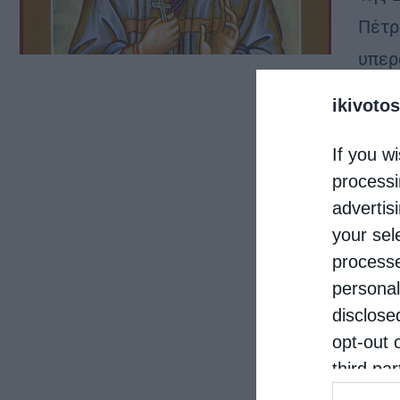
Πέτρ
υπερ
Oρθοδ
ikivotos
μαρτ
If you wi
processi
advertis
your sel
processe
personal
disclose
opt-out 
third pa
informat