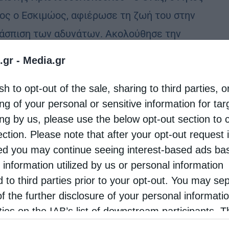
ος ο Εσκιμώος, αφιέρωσε τη ζωή του στην
άσπιση των αδυνάτων. Ακολούθησε την
οξία με φανατισμό και, για τον λόγο αυτό,
.gr -
Media.gr
ύρησε …
sh to opt-out of the sale, sharing to third parties, o
ng of your personal or sensitive information for ta
ing by us, please use the below opt-out section to 
ection. Please note that after your opt-out request 
d you may continue seeing interest-based ads ba
 information utilized by us or personal information
d to third parties prior to your opt-out. You may se
of the further disclosure of your personal informati
rties on the IAB’s list of downstream participants. T
ion may also be disclosed by us to third parties on