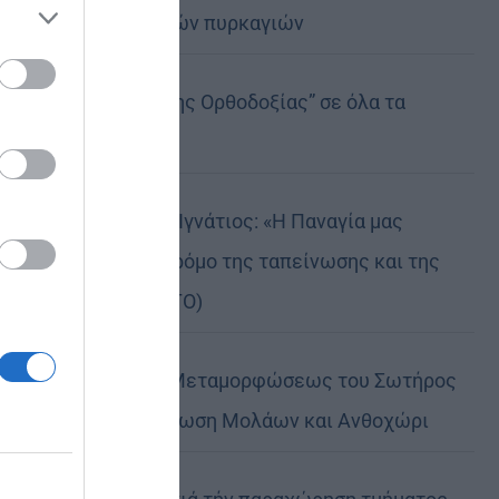
καταστροφικών πυρκαγιών
ose it to
Η “Κιβωτός της Ορθοδοξίας” σε όλα τα
περίπτερα
Δημητριάδος Ιγνάτιος: «Η Παναγία μας
δείχνει τον δρόμο της ταπείνωσης και της
σιωπής» (ΦΩΤΟ)
Η εορτή της Μεταμορφώσεως του Σωτήρος
σε Μεταμόρφωση Μολάων και Ανθοχώρι