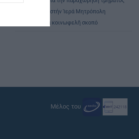
Εὐχαριστίες γιά τήν παραχώρηση τμήματος
στρατοπέδου στήν Ἱερά Μητρόπολη
Καστορίας γιά κοινωφελῆ σκοπό
Μέλος του