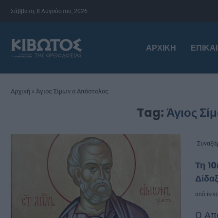
Σάββατο, 8 Αυγούστου, 2026
ΑΡΧΙΚΉ
ΕΠΙΚΑ
Αρχική
»
Άγιος Σίμων ο Απόστολος
Tag:
Άγιος Σί
Συναξά
Τη 10
Δίδαξ
από
ikiv
Ο Απ