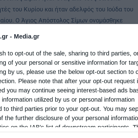
τές του Κυρίου και ήταν αδελφός του Ιούδα του
αίου. Ο Άγιος Απόστολος Σίμων ονομάσθηκε
τής, λόγω της θέρμης και του ζήλου …
.gr -
Media.gr
sh to opt-out of the sale, sharing to third parties, o
ng of your personal or sensitive information for ta
ing by us, please use the below opt-out section to 
ection. Please note that after your opt-out request 
d you may continue seeing interest-based ads ba
 information utilized by us or personal information
d to third parties prior to your opt-out. You may se
of the further disclosure of your personal informati
rties on the IAB’s list of downstream participants. T
ion may also be disclosed by us to third parties on