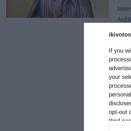
Μαθη
Λεββ
ζηλω
ikivotos
If you wi
processi
advertis
your sel
processe
personal
disclose
opt-out 
third pa
informat