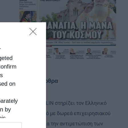
r
rgeted
confirm
is
Τελευταία άρθρα
sed on
parately
Η LEROY MERLIN στηρίζει τον Ελληνικό
on by
Ερυθρό Σταυρό με δωρεά επιχειρησιακού
his
εξοπλισμού για την αντιμετώπιση των
 the