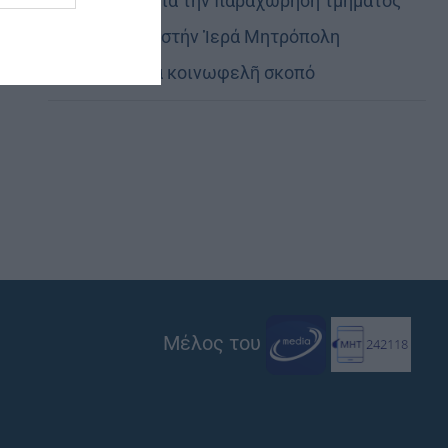
Εὐχαριστίες γιά τήν παραχώρηση τμήματος
στρατοπέδου στήν Ἱερά Μητρόπολη
Καστορίας γιά κοινωφελῆ σκοπό
Μέλος του