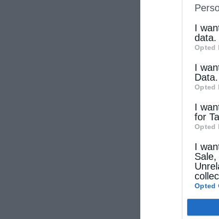
Perso
IAB’s Li
other thi
I wan
data.
Opted 
I wan
Data.
Opted 
I wan
for T
Opted 
I wan
Sale,
Unrel
colle
Opted 