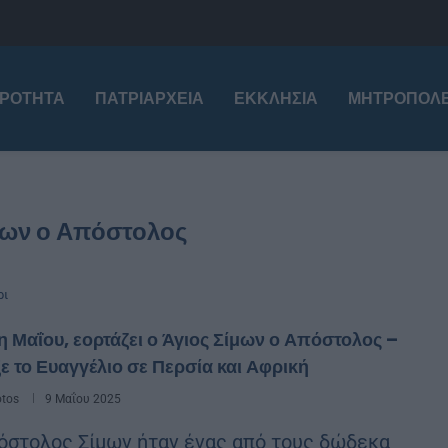
ΙΡΌΤΗΤΑ
ΠΑΤΡΙΑΡΧΕΊΑ
ΕΚΚΛΗΣΊΑ
ΜΗΤΡΟΠΌΛΕ
μων ο Απόστολος
ρι
η Μαΐου, εορτάζει ο Άγιος Σίμων ο Απόστολος –
ε το Ευαγγέλιο σε Περσία και Αφρική
otos
9 Μαΐου 2025
όστολος Σίμων ήταν ένας από τους δώδεκα