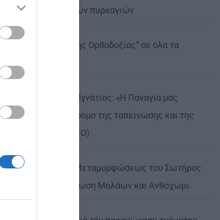
καταστροφικών πυρκαγιών
ose it to
Η “Κιβωτός της Ορθοδοξίας” σε όλα τα
περίπτερα
Δημητριάδος Ιγνάτιος: «Η Παναγία μας
δείχνει τον δρόμο της ταπείνωσης και της
σιωπής» (ΦΩΤΟ)
Η εορτή της Μεταμορφώσεως του Σωτήρος
σε Μεταμόρφωση Μολάων και Ανθοχώρι