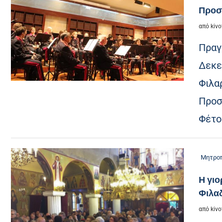
Προσ
από
kivo
Πραγ
Δεκε
Φιλα
Προσ
Φέτο
Μητροπ
Η γιο
Φιλα
από
kivo