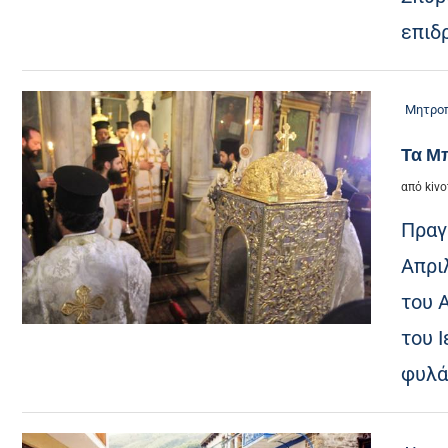
επιδ
Μητροπ
Τα Μ
από
kivo
Πραγ
Απρι
του 
του 
φυλά