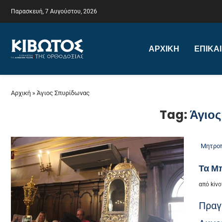
Παρασκευή, 7 Αυγούστου, 2026
ΑΡΧΙΚΉ
ΕΠΙΚΑ
Αρχική
»
Άγιος Σπυρίδωνας
Tag:
Άγιο
Μητροπ
Τα Μ
από
kivo
Πραγ