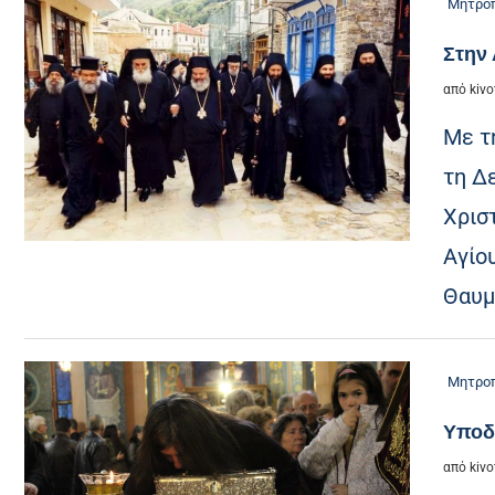
Μητροπ
Στην
από
kivo
Με τ
τη Δ
Χρισ
Αγίο
Θαυμ
Μητροπ
Υποδ
από
kivo