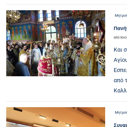
Μητροπ
Πανή
από
kivo
Και 
Αγίο
Εσπε
από 
Καλλ
Μητροπ
Συναυ