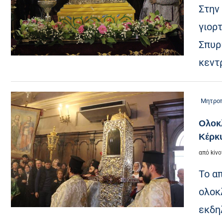
Στην
γιορτ
Σπυρ
κεντ
Μητροπ
Ολοκ
Κέρκ
από
kivo
Το α
ολοκ
εκδη