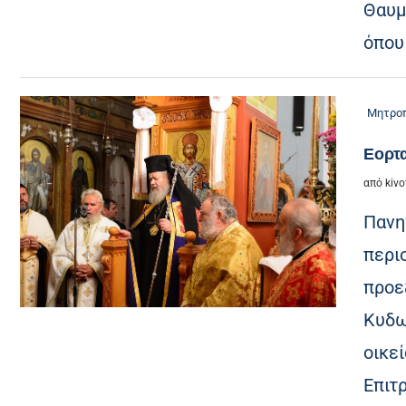
Θαυμ
όπου
Μητροπ
Εορτα
από
kivo
Πανη
περι
προε
Κυδω
οικε
Επιτ