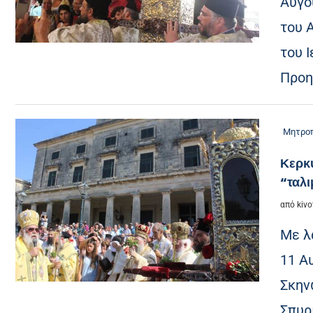
Αυγο
του 
του 
Προη
Μητροπ
Κερκ
“ταλι
από
kivo
Mε λ
11 Α
Σκην
Σπυρ