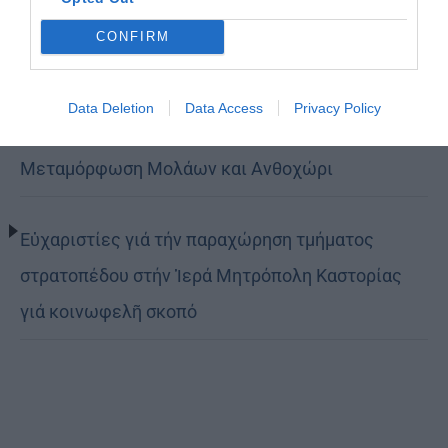
τον δρόμο της ταπείνωσης και της σιωπής»
CONFIRM
(ΦΩΤΟ)
Data Deletion
Data Access
Privacy Policy
Η εορτή της Μεταμορφώσεως του Σωτήρος σε
Μεταμόρφωση Μολάων και Ανθοχώρι
Εὐχαριστίες γιά τήν παραχώρηση τμήματος
στρατοπέδου στήν Ἱερά Μητρόπολη Καστορίας
γιά κοινωφελῆ σκοπό