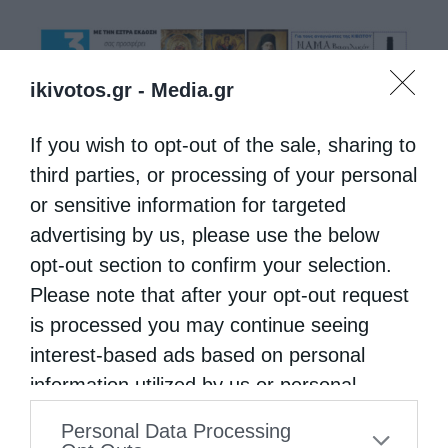
ikivotos.gr -
Media.gr
If you wish to opt-out of the sale, sharing to
third parties, or processing of your personal
or sensitive information for targeted
advertising by us, please use the below
opt-out section to confirm your selection.
Please note that after your opt-out request
is processed you may continue seeing
interest-based ads based on personal
information utilized by us or personal
information disclosed to third parties prior
Personal Data Processing
to your opt-out. You may separately opt-out