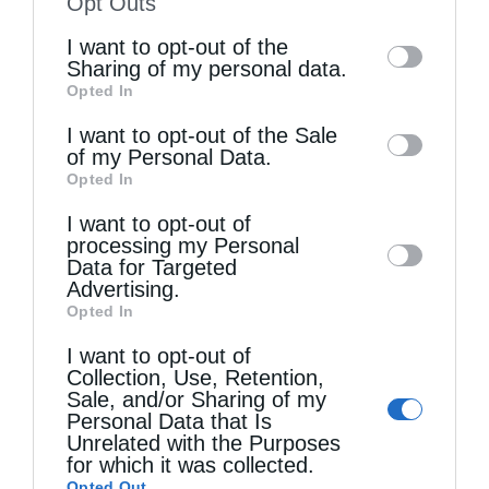
Opt Outs
of the further disclosure of your personal
I want to opt-out of the
information by third parties on the IAB’s list
Sharing of my personal data.
Opted In
of downstream participants. This
Τελευταία άρθρα
information may also be disclosed by us to
I want to opt-out of the Sale
of my Personal Data.
third parties on the
IAB’s List of
Opted In
Downstream Participants
that may further
Η LEROY MERLIN στηρίζει τον Ελληνικό Ερυθρό
I want to opt-out of
disclose it to other third parties.
Σταυρό με δωρεά επιχειρησιακού εξοπλισμού για
processing my Personal
Data for Targeted
την αντιμετώπιση των καταστροφικών
Advertising.
Opted In
πυρκαγιών
I want to opt-out of
Collection, Use, Retention,
Sale, and/or Sharing of my
Η “Κιβωτός της Ορθοδοξίας” σε όλα τα περίπτερα
Personal Data that Is
Unrelated with the Purposes
for which it was collected.
Δημητριάδος Ιγνάτιος: «Η Παναγία μας δείχνει
Opted Out