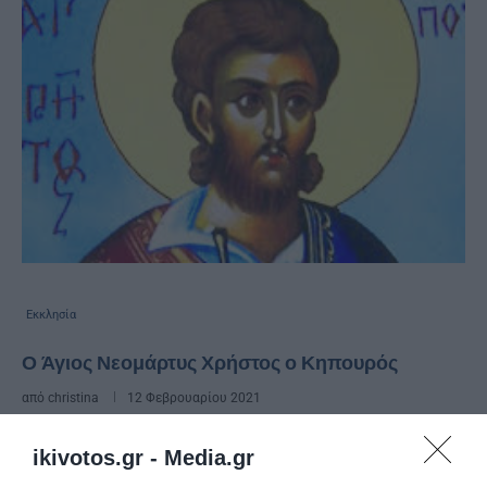
Εκκλησία
Ο Άγιος Νεομάρτυς Χρήστος ο Κηπουρός
από
christina
12 Φεβρουαρίου 2021
Ο νεομάρτυς Χρήστος καταγόταν από τα
ikivotos.gr -
Media.gr
μέρη του Γενούσου ποταμού της Βορείου