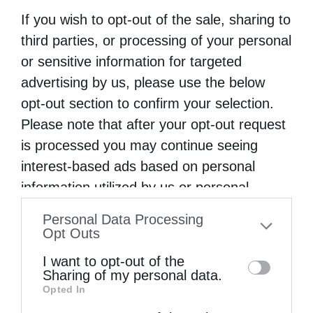
If you wish to opt-out of the sale, sharing to
Ηπείρου. Είναι γνωστός και με την
third parties, or processing of your personal
προσωνυμία «Αρβανίτης». Η ζωή του μέχρι
or sensitive information for targeted
τα σαράντα χρόνια παραμένει άγνωστη. Σε …
advertising by us, please use the below
opt-out section to confirm your selection.
Please note that after your opt-out request
is processed you may continue seeing
interest-based ads based on personal
information utilized by us or personal
information disclosed to third parties prior
Personal Data Processing
to your opt-out. You may separately opt-out
Opt Outs
of the further disclosure of your personal
I want to opt-out of the
information by third parties on the IAB’s list
Sharing of my personal data.
Opted In
of downstream participants. This
information may also be disclosed by us to