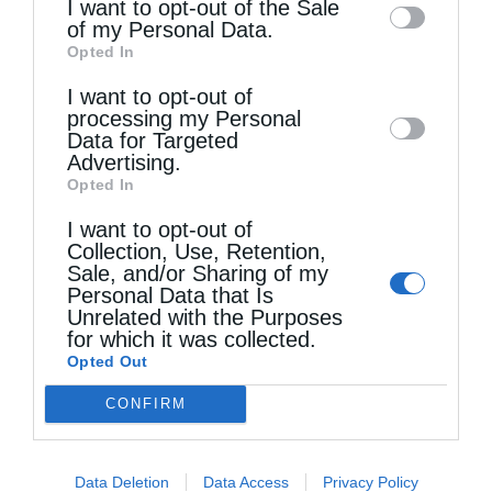
I want to opt-out of the Sale
of my Personal Data.
third parties on the
IAB’s List of
Opted In
Downstream Participants
that may further
I want to opt-out of
disclose it to other third parties.
processing my Personal
Data for Targeted
Advertising.
Opted In
I want to opt-out of
Collection, Use, Retention,
Sale, and/or Sharing of my
Personal Data that Is
Unrelated with the Purposes
for which it was collected.
Τελευταία άρθρα
Opted Out
CONFIRM
Η LEROY MERLIN στηρίζει τον Ελληνικό Ερυθρό
Σταυρό με δωρεά επιχειρησιακού εξοπλισμού για
Data Deletion
Data Access
Privacy Policy