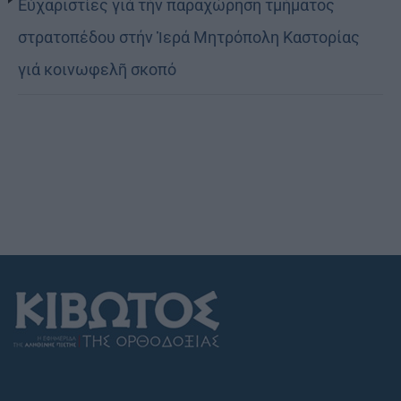
Εὐχαριστίες γιά τήν παραχώρηση τμήματος
στρατοπέδου στήν Ἱερά Μητρόπολη Καστορίας
γιά κοινωφελῆ σκοπό