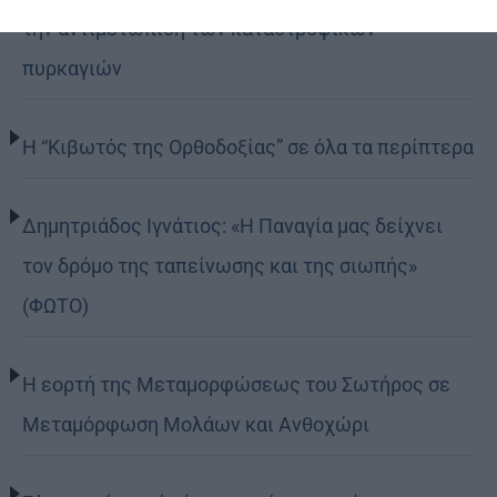
την αντιμετώπιση των καταστροφικών
πυρκαγιών
Η “Κιβωτός της Ορθοδοξίας” σε όλα τα περίπτερα
Δημητριάδος Ιγνάτιος: «Η Παναγία μας δείχνει
τον δρόμο της ταπείνωσης και της σιωπής»
(ΦΩΤΟ)
Η εορτή της Μεταμορφώσεως του Σωτήρος σε
Μεταμόρφωση Μολάων και Ανθοχώρι