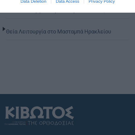
Data Deletion
Data Access
Privacy Policy
Θεία Λειτουργία στην Παναγιά Πεδιάδος
Θεία Λειτουργία στο Μασταμπά Ηρακλείου