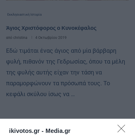
Εκκλησιαστική Ιστορία
Άγιος Χριστόφορος ο Κυνοκέφαλος
από
christina
4 Οκτωβρίου 2019
Εδώ τιμάται ένας άγιος από μία βάρβαρη
φυλή, πιθανόν της Γεδρωσίας, όπου τα μέλη
της φυλής αυτής είχαν την τάση να
παραμορφώνουν τα πρόσωπά τους. Το
κεφάλι σκύλου ίσως να …
ikivotos.gr -
Media.gr