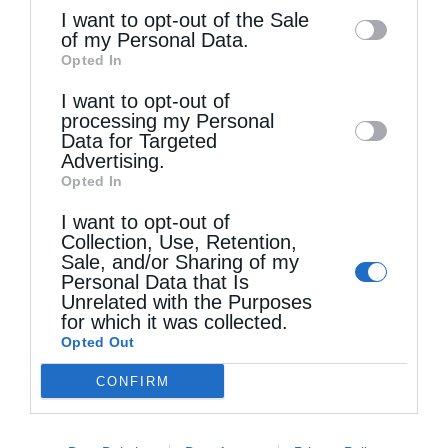
information may also be disclosed by us to
I want to opt-out of the Sale
of my Personal Data.
third parties on the
IAB’s List of
Opted In
Downstream Participants
that may further
Τελευταία άρθρα
I want to opt-out of
disclose it to other third parties.
processing my Personal
Data for Targeted
Αυστραλίας Μακάριος: «Ο Χριστός έδειξε τη
Advertising.
Opted In
λαμπρότητα της θεϊκής του δόξης»
I want to opt-out of
Collection, Use, Retention,
Sale, and/or Sharing of my
Μη χάσετε σήμερα, την “Κιβωτό της Ορθοδοξίας”,
Personal Data that Is
Unrelated with the Purposes
σε όλα τα περίπτερα
for which it was collected.
Opted Out
Ιερά Παράκληση προς την Υπεραγία Θεοτόκο στα
CONFIRM
Φαβριανά Μονοφατσίου