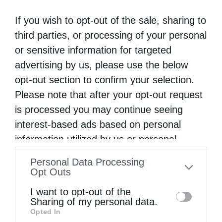
If you wish to opt-out of the sale, sharing to
third parties, or processing of your personal
or sensitive information for targeted
advertising by us, please use the below
opt-out section to confirm your selection.
Please note that after your opt-out request
is processed you may continue seeing
interest-based ads based on personal
information utilized by us or personal
information disclosed to third parties prior
Personal Data Processing
to your opt-out. You may separately opt-out
Opt Outs
of the further disclosure of your personal
I want to opt-out of the
information by third parties on the IAB’s list
Sharing of my personal data.
Opted In
of downstream participants. This