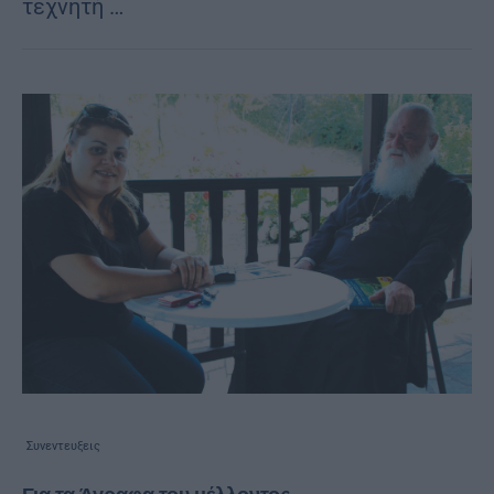
τεχνητή …
Συνεντευξεις