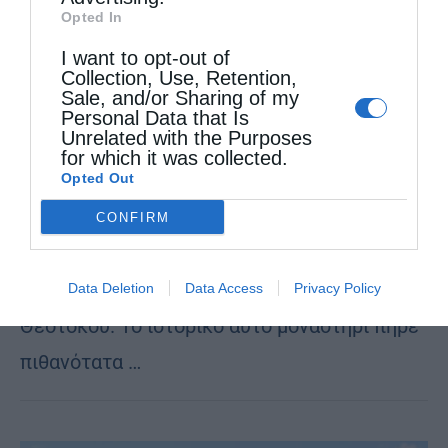
Opted In
Προσκυνηματικός Τουρισμός
I want to opt-out of
Μονή Παναγίας Κορώνης: Ένα κάστρο στα
Collection, Use, Retention,
Sale, and/or Sharing of my
Άγραφα
Personal Data that Is
Unrelated with the Purposes
από
christina
16 Αυγούστου 2016
for which it was collected.
Στην ανατολική οροσειρά των Αγράφων, σε
Opted Out
υψόμετρο 800 μέτρων, είναι χτισμένη η Ιερά
CONFIRM
Κοινοβιακή Μονή Παναγίας Κορώνης (ή
Κορώνας), αφιερωμένη στη γέννηση της
Data Deletion
Data Access
Privacy Policy
Θεοτόκου. Το ιστορικό αυτό μοναστήρι πήρε
πιθανότατα …