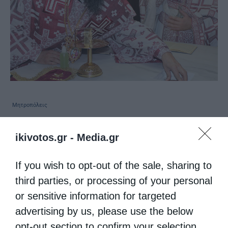
Μητροπόλεις
Εγκαίνια του Ιερού Ναού Αγίου Προκοπίου στην
ikivotos.gr -
Media.gr
Παλαιοκατούνα
από
kivotos
23 Οκτωβρίου 2016
If you wish to opt-out of the sale, sharing to
Τελέσθηκαν το Σάββατο 22 Οκτωβρίου 2016,
third parties, or processing of your personal
or sensitive information for targeted
από τον Σεβασμιώτατο Μητροπολίτη
advertising by us, please use the below
Καρπενησίου κ. Γεώργιο τα εγκαίνια του
opt-out section to confirm your selection.