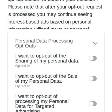
Ιερού Ναού Αγίου Προκοπίου
Please note that after your opt-out request
Παλαιοκατούνας του Δήμου Αγράφων. Το
is processed you may continue seeing
πρωί του Σαββάτου, ο Μητροπολίτης …
interest-based ads based on personal
information utilized by us or personal
information disclosed to third parties prior
Personal Data Processing
to your opt-out. You may separately opt-out
Opt Outs
of the further disclosure of your personal
I want to opt-out of the
information by third parties on the IAB’s list
Sharing of my personal data.
Opted In
of downstream participants. This
information may also be disclosed by us to
I want to opt-out of the Sale
of my Personal Data.
third parties on the
IAB’s List of
Opted In
Downstream Participants
that may further
I want to opt-out of
disclose it to other third parties.
processing my Personal
Data for Targeted
Advertising.