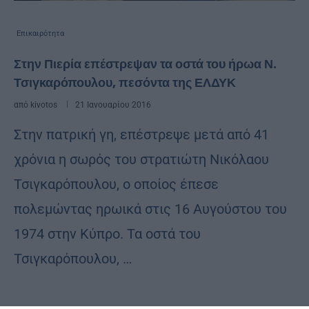
Επικαιρότητα
Στην Πιερία επέστρεψαν τα οστά του ήρωα Ν.
Τσιγκαρόπουλου, πεσόντα της ΕΛΔΥΚ
από
kivotos
21 Ιανουαρίου 2016
Στην πατρική γη, επέστρεψε μετά από 41
χρόνια η σωρός του στρατιώτη Νικόλαου
Τσιγκαρόπουλου, ο οποίος έπεσε
πολεμώντας ηρωικά στις 16 Αυγούστου του
1974 στην Κύπρο. Τα οστά του
Τσιγκαρόπουλου, …