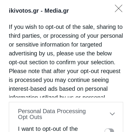
ikivotos.gr -
Media.gr
If you wish to opt-out of the sale, sharing to
third parties, or processing of your personal
or sensitive information for targeted
advertising by us, please use the below
opt-out section to confirm your selection.
Please note that after your opt-out request
is processed you may continue seeing
interest-based ads based on personal
information utilized by us or personal
information disclosed to third parties prior
Personal Data Processing
to your opt-out. You may separately opt-out
Opt Outs
of the further disclosure of your personal
I want to opt-out of the