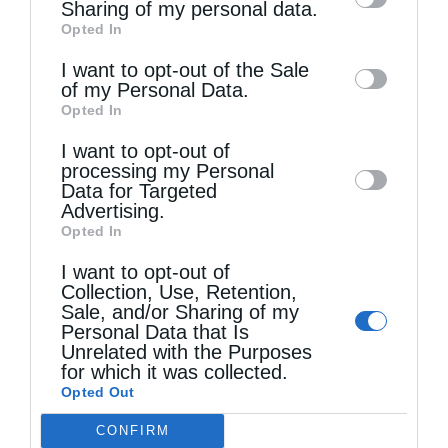
information by third parties on the IAB’s list
Sharing of my personal data.
Opted In
of downstream participants. This
information may also be disclosed by us to
I want to opt-out of the Sale
of my Personal Data.
third parties on the
IAB’s List of
Opted In
Downstream Participants
that may further
Τελευταία άρθρα
I want to opt-out of
disclose it to other third parties.
processing my Personal
Data for Targeted
Advertising.
Δημητριάδος Ιγνάτιος: «Να φτάσουμε
Opted In
προετοιμασμένοι στο Πάσχα του καλοκαιριού»
I want to opt-out of
Collection, Use, Retention,
Sale, and/or Sharing of my
Ετήσιο Μνημόσυνο του Αοιδίμου Μητροπολίτου
Personal Data that Is
Unrelated with the Purposes
Κορίνθου κυρού Διονυσίου Δ΄ (ΦΩΤΟ)
for which it was collected.
Opted Out
CONFIRM
Όταν λείπει η απλότητα