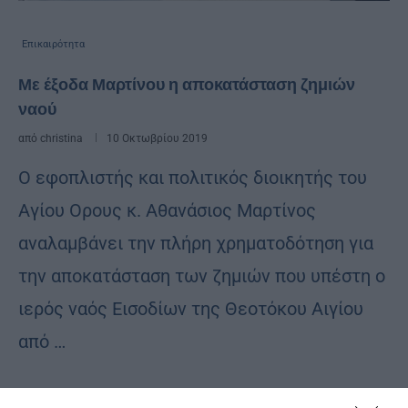
Επικαιρότητα
Με έξοδα Μαρτίνου η αποκατάσταση ζημιών
ναού
από
christina
10 Οκτωβρίου 2019
Ο εφοπλιστής και πολιτικός διοικητής του
Αγίου Ορους κ. Αθανάσιος Μαρτίνος
αναλαμβάνει την πλήρη χρηματοδότηση για
την αποκατάσταση των ζημιών που υπέστη ο
ιερός ναός Εισοδίων της Θεοτόκου Αιγίου
από …