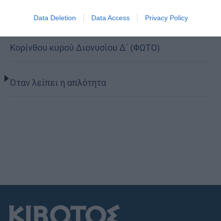
Data Deletion
Data Access
Privacy Policy
Ετήσιο Μνημόσυνο του Αοιδίμου Μητροπολίτου
Κορίνθου κυρού Διονυσίου Δ΄ (ΦΩΤΟ)
Όταν λείπει η απλότητα