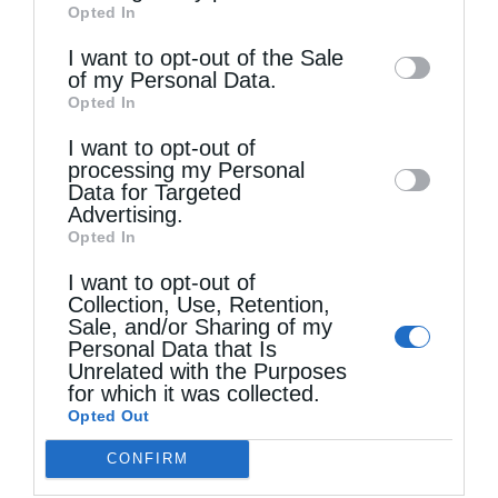
Opted In
of downstream participants. This
information may also be disclosed by us to
I want to opt-out of the Sale
of my Personal Data.
third parties on the
IAB’s List of
Opted In
Downstream Participants
that may further
I want to opt-out of
disclose it to other third parties.
Τελευταία άρθρα
processing my Personal
Data for Targeted
Advertising.
Opted In
Τα βράδια των Παρακλήσεων (Βίντεο)
I want to opt-out of
Collection, Use, Retention,
Sale, and/or Sharing of my
Ο Οικουμενικός Πατριάρχης στο πανηγυρίζον
Personal Data that Is
Μετόχι του Αγίου Παντελεήμονος στον Γαλατά
Unrelated with the Purposes
for which it was collected.
Opted Out
Δημητριάδος Ιγνάτιος: «Να φτάσουμε
CONFIRM
προετοιμασμένοι στο Πάσχα του καλοκαιριού»