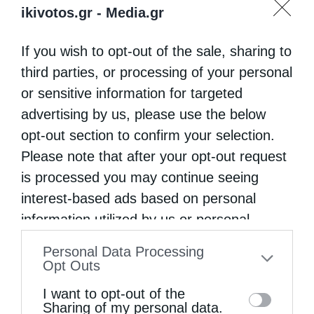
ikivotos.gr -
Media.gr
If you wish to opt-out of the sale, sharing to
third parties, or processing of your personal
or sensitive information for targeted
advertising by us, please use the below
opt-out section to confirm your selection.
Please note that after your opt-out request
is processed you may continue seeing
interest-based ads based on personal
information utilized by us or personal
information disclosed to third parties prior
Personal Data Processing
to your opt-out. You may separately opt-out
Opt Outs
of the further disclosure of your personal
I want to opt-out of the
information by third parties on the IAB’s list
Sharing of my personal data.