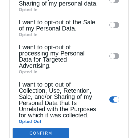
information by third parties on the IAB’s list
Sharing of my personal data.
Opted In
of downstream participants. This
information may also be disclosed by us to
I want to opt-out of the Sale
of my Personal Data.
third parties on the
IAB’s List of
Opted In
Downstream Participants
that may further
I want to opt-out of
disclose it to other third parties.
processing my Personal
Τελευταία άρθρα
Data for Targeted
Advertising.
Opted In
Όταν λείπει η απλότητα
I want to opt-out of
Collection, Use, Retention,
Sale, and/or Sharing of my
Personal Data that Is
Ο Ελληνικός Ερυθρός Σταυρός υπενθυμίζει τι
Unrelated with the Purposes
πρέπει να περιέχει ένα φαρμακείο Πρώτων
for which it was collected.
Opted Out
Βοηθειών για αυτοκίνητο
CONFIRM