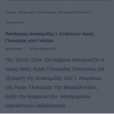
Ενορίες / Μοναστηρια / Προσκυνήματα / Μοναστηριακά Προϊόντα
Μητροπόλεις
Πανήγυρις Ανακομιδής Ι. Λειψάνων Αγίας
Γλυκερίας στο Γαλάτσι
από
ikivotos
16 Οκτωβρίου 2024
Τὴν Τρίτην 22αν Ὀκτωβρίου πανηγυρίζει ὁ
Ἱερὸς Ναὸς Ἁγίας Γλυκερίας Γαλατσίου, ἐπὶ
τῇ ἑορτῇ τῆς ἀνακομιδῆς τῶν Ἱ. Λειψάνων
τῆς Ἁγίας Γλυκερίας τῆς Μυροβλύτιδος.
Κατὰ τὴν διάρκεια τῶν πανηγυρικῶν
ἑορταστικῶν ἐκδηλώσεων …