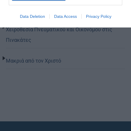
Η πνευματική μελέτη
Data Deletion
Data Access
Privacy Policy
Χειροθεσία Πνευματικού και Οικονόμου στις
Πινακάτες
Μακριά από τον Χριστό