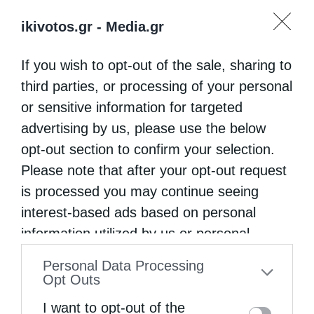
ikivotos.gr -
Media.gr
If you wish to opt-out of the sale, sharing to
third parties, or processing of your personal
or sensitive information for targeted
advertising by us, please use the below
opt-out section to confirm your selection.
Please note that after your opt-out request
is processed you may continue seeing
interest-based ads based on personal
information utilized by us or personal
information disclosed to third parties prior
Personal Data Processing
to your opt-out. You may separately opt-out
Opt Outs
of the further disclosure of your personal
I want to opt-out of the