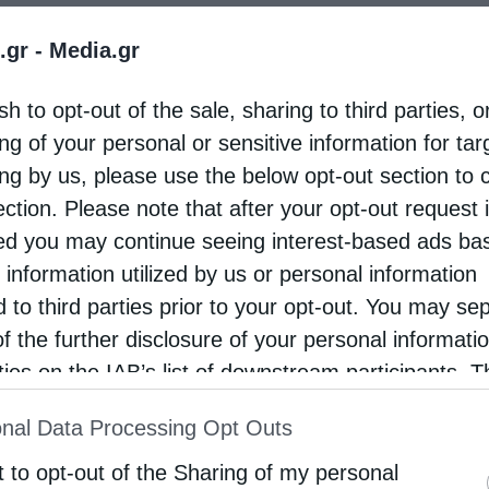
Ιερά Μνήμη της αγίας Παρθενομάρτυρος Ελένης
.gr -
Media.gr
εκ Σινώπης του Πόντου εορτάζει αυτές τις
ες η πόλη των Τρικάλων με επίκεντρο τον
sh to opt-out of the sale, sharing to third parties, o
καλλή Ιερό Μητροπολιτικό Ναό Αγίου Νικολάου.
ng of your personal or sensitive information for ta
ing by us, please use the below opt-out section to 
ection. Please note that after your opt-out request 
d you may continue seeing interest-based ads ba
 information utilized by us or personal information
d to third parties prior to your opt-out. You may se
of the further disclosure of your personal informati
rties on the IAB’s list of downstream participants. T
ion may also be disclosed by us to third parties on
nal Data Processing Opt Outs
st of Downstream Participants
that may further discl
rd parties.
t to opt-out of the Sharing of my personal