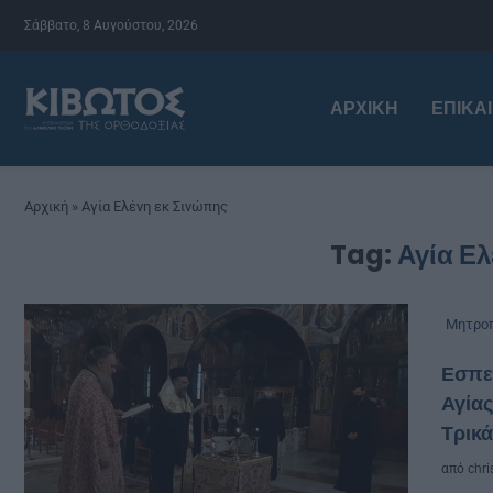
Σάββατο, 8 Αυγούστου, 2026
ΑΡΧΙΚΉ
ΕΠΙΚΑ
Αρχική
»
Αγία Ελένη εκ Σινώπης
Tag:
Αγία Ελ
Μητροπ
Εσπερ
Αγίας
Τρικ
από
chri