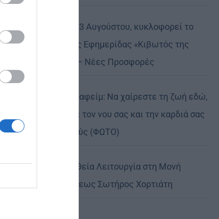
Την Πέμπτη, 13 Αυγούστου, κυκλοφορεί το
νέο φύλλο της Εφημερίδας «Κιβωτός της
Ορθοδοξίας» – Νέες Προσφορές
Πειραιώς Σεραφείμ: Να χαίρεστε τη ζωή εδώ,
αλλά να έχετε τον νου σας και την καρδιά σας
στους ουρανούς (ΦΩΤΟ)
Αρχιερατική Θεία Λειτουργία στη Μονή
Μεταμορφώσεως Σωτήρος Χορτιάτη