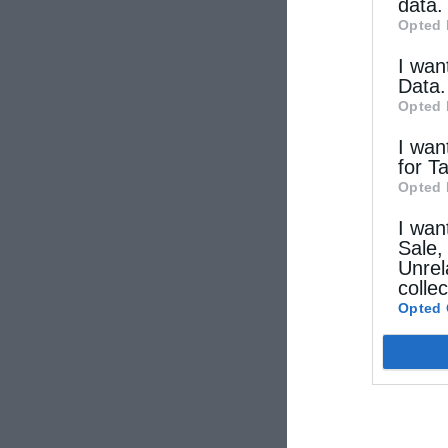
data.
Opted 
I wan
Data.
Opted 
I wan
for T
Opted 
I wan
Sale,
Unrel
colle
Opted 