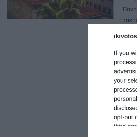
Παναγ
τακτι
Τετά
ikivotos
If you wi
processi
advertis
your sel
processe
personal
disclose
opt-out 
third pa
informat