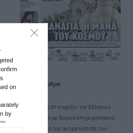
r
rgeted
confirm
is
Τελευταία άρθρα
sed on
parately
Η LEROY MERLIN στηρίζει τον Ελληνικό
on by
Ερυθρό Σταυρό με δωρεά επιχειρησιακού
his
εξοπλισμού για την αντιμετώπιση των
 the