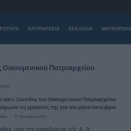
ΙΡΌΤΗΤΑ
ΠΑΤΡΙΑΡΧΕΊΑ
ΕΚΚΛΗΣΊΑ
ΜΗΤΡΟΠΌΛΕ
ς Οικουμενικού Πατριαρχείου
ρχεία
α και Ι. Σύνοδος του Οικουμενικού Πατριαρχείου
ήρωσε τις εργασίες της για τον μήνα Οκτώβριο
stina
21 Οκτωβρίου 2021
λθεν, ὑπό τήν προεδρείαν τῆς Α. Θ.