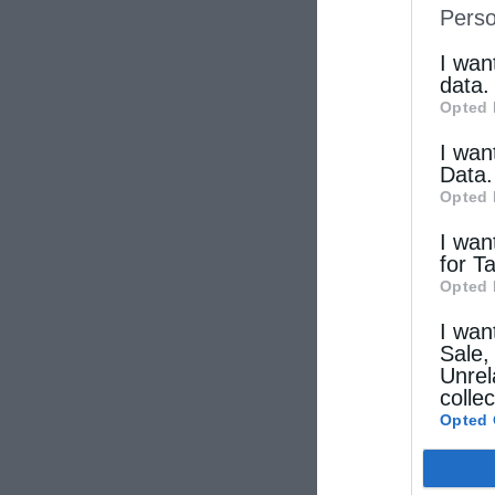
Perso
IAB’s Li
other thi
I wan
data.
Opted 
I wan
Data.
Opted 
I wan
for T
Opted 
I wan
Sale,
Unrel
colle
Opted 