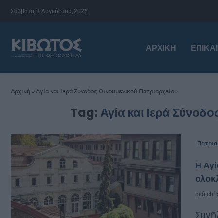
Σάββατο, 8 Αυγούστου, 2026
ΑΡΧΙΚΉ
ΕΠΙΚΑ
Αρχική
»
Αγία και Ιερά Σύνοδος Οικουμενικού Πατριαρχείου
Tag:
Αγία και Ιερά Σύνοδο
Πατρια
Η Αγί
ολοκλ
από
chri
Συνῆ