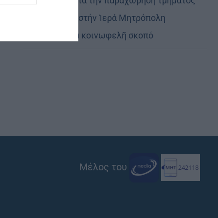
Εὐχαριστίες γιά τήν παραχώρηση τμήματος
στρατοπέδου στήν Ἱερά Μητρόπολη
Καστορίας γιά κοινωφελῆ σκοπό
Μέλος του