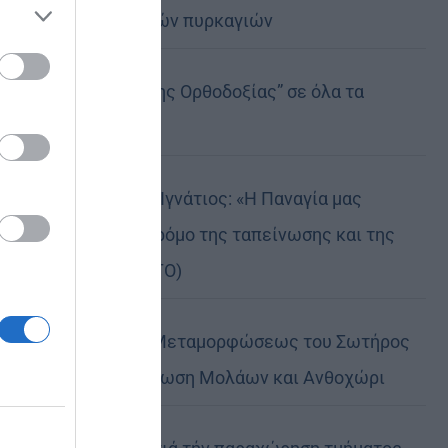
καταστροφικών πυρκαγιών
ose it to
Η “Κιβωτός της Ορθοδοξίας” σε όλα τα
περίπτερα
Δημητριάδος Ιγνάτιος: «Η Παναγία μας
δείχνει τον δρόμο της ταπείνωσης και της
σιωπής» (ΦΩΤΟ)
Η εορτή της Μεταμορφώσεως του Σωτήρος
σε Μεταμόρφωση Μολάων και Ανθοχώρι