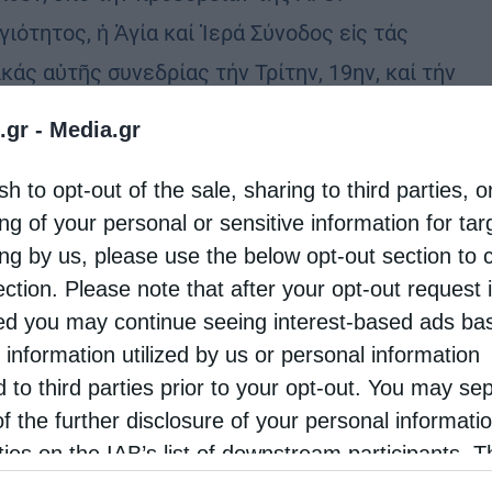
ιότητος, ἡ Ἁγία καί Ἱερά Σύνοδος εἰς τάς
κάς αὐτῆς συνεδρίας τήν Τρίτην, 19ην, καί τήν
ρτην, 20ήν τ.μ. Ὀκτωβρίου 2021.
.gr -
Media.gr
sh to opt-out of the sale, sharing to third parties, o
ng of your personal or sensitive information for ta
ing by us, please use the below opt-out section to 
ection. Please note that after your opt-out request 
d you may continue seeing interest-based ads ba
 information utilized by us or personal information
d to third parties prior to your opt-out. You may se
of the further disclosure of your personal informati
rties on the IAB’s list of downstream participants. T
ion may also be disclosed by us to third parties on