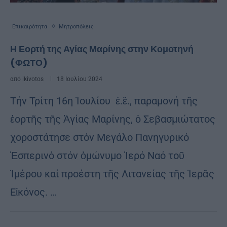
Επικαιρότητα
Μητροπόλεις
Η Εορτή της Αγίας Μαρίνης στην Κομοτηνή
(ΦΩΤΟ)
από
ikivotos
18 Ιουλίου 2024
Τήν Τρίτη 16η Ἰουλίου ἐ.ἒ., παραμονή τῆς
ἑορτῆς τῆς Ἁγίας Μαρίνης, ὁ Σεβασμιώτατος
χοροστάτησε στόν Μεγάλο Πανηγυρικό
Ἑσπερινό στόν ὁμώνυμο Ἱερό Ναό τοῦ
Ἰμέρου καί προέστη τῆς Λιτανείας τῆς Ἱερᾶς
Εἰκόνος. …