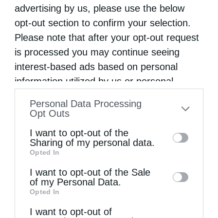
advertising by us, please use the below
opt-out section to confirm your selection.
Please note that after your opt-out request
is processed you may continue seeing
interest-based ads based on personal
information utilized by us or personal
information disclosed to third parties prior
Personal Data Processing
to your opt-out. You may separately opt-out
Επικαιρότητα
Μητροπόλεις
Opt Outs
of the further disclosure of your personal
Πανήγυρη Ιερού Προσκυνηματικού Ναού Αγίας
I want to opt-out of the
information by third parties on the IAB’s list
Μαρίνας Μαΐστρου
Sharing of my personal data.
Opted In
of downstream participants. This
από
ikivotos
14 Ιουλίου 2025
information may also be disclosed by us to
I want to opt-out of the Sale
Την Πέμπτη 17 Ιουλίου 2025, η Εκκλησία μας
of my Personal Data.
third parties on the
IAB’s List of
Opted In
θα εορτάσει τη μνήμη της Αγίας
Downstream Participants
that may further
I want to opt-out of
disclose it to other third parties.
Μεγαλομάρτυρος Μαρίνας. Στη Μητρόπολή