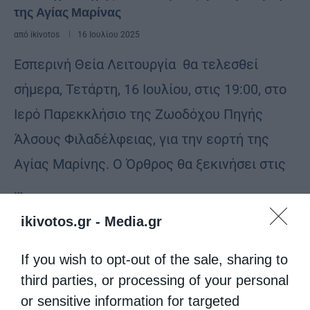
της Αγίας Μαρίνας
από
ikivotos
16 Ιουλίου 2025
Εσπερινή Θεία Λειτουργία θα τελεσθεί
σήμερα, Τετάρτη, 16 Ιουλίου, στις 19:00, στο
Ιερό Παρεκκλήσιο της Ζωοδόχου Πηγής
Άλσους Φιλαδέλφειας, για την εορτή της
Αγίας Μαρίνης. Ο Όρθρος θα ξεκινήσει στις
…
ikivotos.gr -
Media.gr
If you wish to opt-out of the sale, sharing to
third parties, or processing of your personal
or sensitive information for targeted