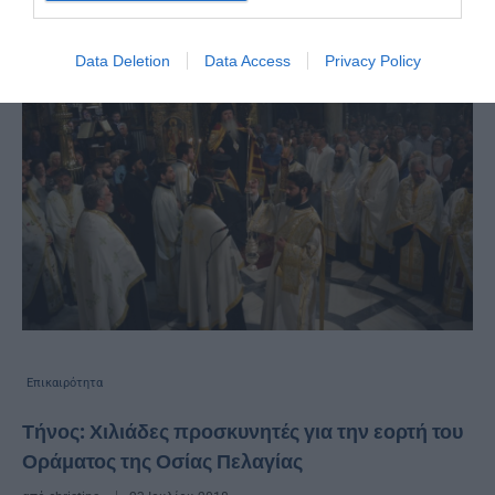
Data Deletion
Data Access
Privacy Policy
Επικαιρότητα
Τήνος: Χιλιάδες προσκυνητές για την εορτή του
Οράματος της Οσίας Πελαγίας