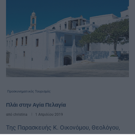
Προσκυνηματικός Τουρισμός
Πλάι στην Αγία Πελαγία
από
christina
1 Απριλίου 2019
Της Παρασκευής Κ. Οικονόμου, Θεολόγου,