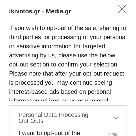
Μεταπτυχιακό Δίπλωμαστο Κανονικό Δίκαιο,
ikivotos.gr -
Media.gr
Α.Π.Θ. Η Ιερά Μονή Κοιμήσεως της
Θεοτόκου (της Κυρίας των Αγγέλων) ή
If you wish to opt-out of the sale, sharing to
Κεχροβουνίου, όπως αλλιώς λέγεται,
third parties, or processing of your personal
or sensitive information for targeted
βρίσκεται στο όρος Κέχρος, σευψόμετρο …
advertising by us, please use the below
opt-out section to confirm your selection.
Please note that after your opt-out request
is processed you may continue seeing
interest-based ads based on personal
information utilized by us or personal
information disclosed to third parties prior
Personal Data Processing
to your opt-out. You may separately opt-out
Opt Outs
of the further disclosure of your personal
I want to opt-out of the