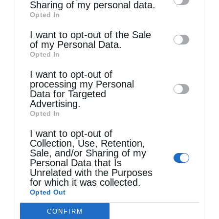
information by third parties on the IAB’s list
Sharing of my personal data.
Opted In
of downstream participants. This
information may also be disclosed by us to
I want to opt-out of the Sale
of my Personal Data.
third parties on the
IAB’s List of
Εκκλησιαστική Ιστορία
Opted In
Downstream Participants
that may further
Η Τήνος και όλη η Ορθοδοξία γιορτάζει το όραμα
I want to opt-out of
disclose it to other third parties.
processing my Personal
της Αγίας Πελαγίας
Data for Targeted
Advertising.
από
christina
23 Ιουλίου 2018
Opted In
Η Πελαγία ήταν κόρη του παπά Νικηφόρου
I want to opt-out of
Νεγρεπόντη. Η μητέρα της ήταν από τον
Collection, Use, Retention,
Sale, and/or Sharing of my
Τριπόταμο της Τήνου και άνηκε στην
Personal Data that Is
Unrelated with the Purposes
οικογένεια Φραγκούλη. Γεννήθηκε το 1752
for which it was collected.
μ.Χ. στο χωριό Κάμπο της …
Opted Out
CONFIRM