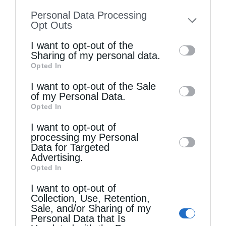
information disclosed to third parties prior
Personal Data Processing
to your opt-out. You may separately opt-out
Opt Outs
of the further disclosure of your personal
I want to opt-out of the
information by third parties on the IAB’s list
Sharing of my personal data.
Opted In
of downstream participants. This
information may also be disclosed by us to
I want to opt-out of the Sale
of my Personal Data.
third parties on the
IAB’s List of
Opted In
Downstream Participants
that may further
I want to opt-out of
disclose it to other third parties.
processing my Personal
Data for Targeted
Advertising.
Μητροπόλεις
Opted In
Ένας τεράστιος Σταυρός ορατός μέχρι Τουρκία
I want to opt-out of
υψώθηκε στον Εβρο
Collection, Use, Retention,
Sale, and/or Sharing of my
από
christina
15 Σεπτεμβρίου 2020
Personal Data that Is