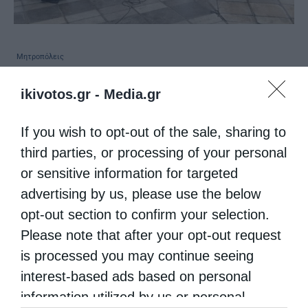
Μητροπόλεις
Μητρόπολη Καλαβρύτων : Η Παναγία Σκέπη του
ikivotos.gr -
Media.gr
κόσμου
από
christina
29 Οκτωβρίου 2020
If you wish to opt-out of the sale, sharing to
third parties, or processing of your personal
Εορτάστηκε η διπλή εορτή της Αγίας
or sensitive information for targeted
Σκέπης της Θεοτόκου και η Εθνική επέτειος
advertising by us, please use the below
του ηρωικού Έπους του 1940 στην Ιερά
opt-out section to confirm your selection.
Μητρόπολη Καλαβρύτων και Αιγιαλείας με
Please note that after your opt-out request
επίκεντρο των εορτασμών τον …
is processed you may continue seeing
interest-based ads based on personal
information utilized by us or personal