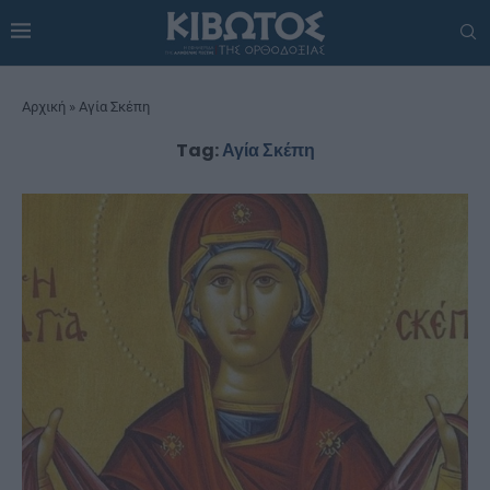
Αρχική
»
Αγία Σκέπη
Tag:
Αγία Σκέπη