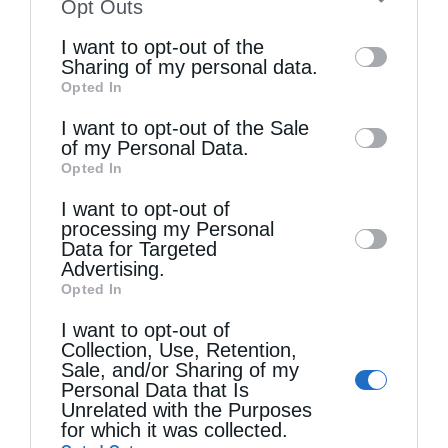
to your opt-out. You may separately opt-out
Opt Outs
of the further disclosure of your personal
I want to opt-out of the
information by third parties on the IAB’s list
Sharing of my personal data.
Opted In
of downstream participants. This
Τελευταία άρθρα
information may also be disclosed by us to
I want to opt-out of the Sale
of my Personal Data.
third parties on the
IAB’s List of
Opted In
Downstream Participants
that may further
Η LEROY MERLIN στηρίζει τον Ελληνικό Ερυθρό
I want to opt-out of
disclose it to other third parties.
processing my Personal
Σταυρό με δωρεά επιχειρησιακού εξοπλισμού για
Data for Targeted
την αντιμετώπιση των καταστροφικών
Advertising.
Opted In
πυρκαγιών
I want to opt-out of
Collection, Use, Retention,
Sale, and/or Sharing of my
Η “Κιβωτός της Ορθοδοξίας” σε όλα τα περίπτερα
Personal Data that Is
Unrelated with the Purposes
for which it was collected.
Δημητριάδος Ιγνάτιος: «Η Παναγία μας δείχνει