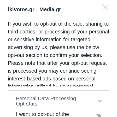
ikivotos.gr -
Media.gr
If you wish to opt-out of the sale, sharing to
third parties, or processing of your personal
or sensitive information for targeted
advertising by us, please use the below
opt-out section to confirm your selection.
Please note that after your opt-out request
is processed you may continue seeing
interest-based ads based on personal
information utilized by us or personal
information disclosed to third parties prior
Personal Data Processing
to your opt-out. You may separately opt-out
Opt Outs
of the further disclosure of your personal
I want to opt-out of the