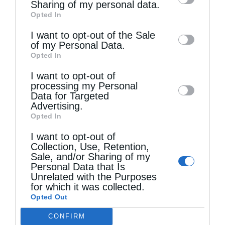
information by third parties on the IAB’s list
Sharing of my personal data.
Opted In
of downstream participants. This
information may also be disclosed by us to
I want to opt-out of the Sale
of my Personal Data.
third parties on the
IAB’s List of
Opted In
Downstream Participants
that may further
Τελευταία άρθρα
I want to opt-out of
disclose it to other third parties.
processing my Personal
Data for Targeted
Advertising.
Ελληνικός Ερυθρός Σταυρός: Τι πρέπει να
Opted In
περιέχει ένα φαρμακείο διακοπών
I want to opt-out of
Collection, Use, Retention,
Sale, and/or Sharing of my
Η πανήγυρις της Μεταμορφώσεως του Σωτήρος
Personal Data that Is
Unrelated with the Purposes
στη Θεσσαλονίκη
for which it was collected.
Opted Out
CONFIRM
Όταν είσαι ευλαβής