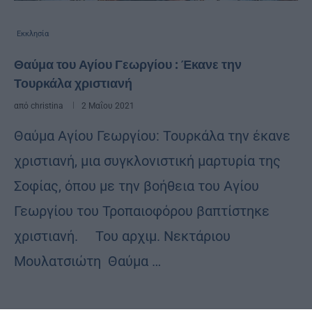
Εκκλησία
Θαύμα του Αγίου Γεωργίου : Έκανε την
Τουρκάλα χριστιανή
από
christina
2 Μαΐου 2021
Θαύμα Αγίου Γεωργίου: Τουρκάλα την έκανε
χριστιανή, μια συγκλονιστική μαρτυρία της
Σοφίας, όπου με την βοήθεια του Αγίου
Γεωργίου του Τροπαιοφόρου βαπτίστηκε
χριστιανή. Του αρχιμ. Νεκτάριου
Μουλατσιώτη Θαύμα …