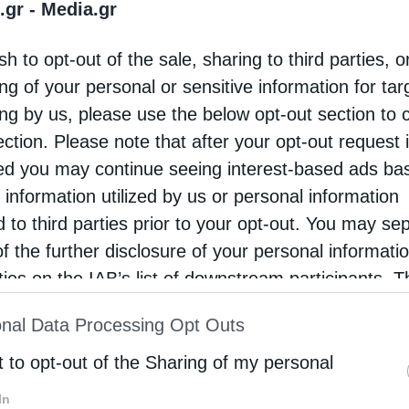
.gr -
Media.gr
 Ναό του Αγίου Ιερομάρτυρος Θεράποντος του
sh to opt-out of the sale, sharing to third parties, o
ατουργού στους Αγίους Αναργύρους Άρτης,
ng of your personal or sensitive information for ta
έσθη Πανηγυρικός Εσπερινός, χοροστατούντος
ing by us, please use the below opt-out section to 
Μητροπολίτη Άρτης κ. Καλλινίκου. Στο Κήρυγμά
ection. Please note that after your opt-out request 
ο …
d you may continue seeing interest-based ads ba
 information utilized by us or personal information
d to third parties prior to your opt-out. You may se
of the further disclosure of your personal informati
rties on the IAB’s list of downstream participants. T
ion may also be disclosed by us to third parties on
nal Data Processing Opt Outs
st of Downstream Participants
that may further discl
rd parties.
t to opt-out of the Sharing of my personal
In