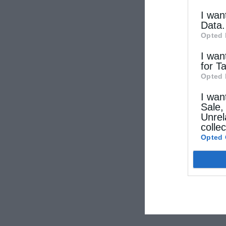
I wan
Data.
Opted 
I wan
for T
Opted 
I wan
Sale,
Unrel
colle
Opted 