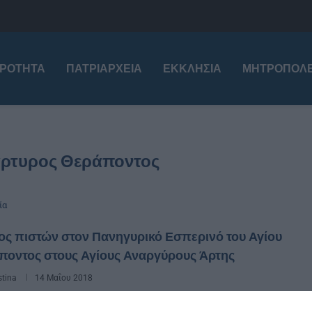
ΙΡΌΤΗΤΑ
ΠΑΤΡΙΑΡΧΕΊΑ
ΕΚΚΛΗΣΊΑ
ΜΗΤΡΟΠΌΛΕ
άρτυρος Θεράποντος
ία
ς πιστών στον Πανηγυρικό Εσπερινό του Αγίου
ποντος στους Αγίους Αναργύρους Άρτης
stina
14 Μαΐου 2018
Κυριακή 13 Μαΐου στον πανηγυρίζοντα Ενοριακό