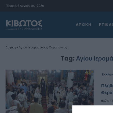
Πέμπτη, 6 Αυγούστου, 2026
ΑΡΧΙΚΉ
ΕΠΙΚΑ
Αρχική
»
Αγίου Ιερομάρτυρος Θεράποντος
Tag:
Αγίου Ιερομ
Εκκλησ
Πλήθο
Θερά
από
chri
Την 