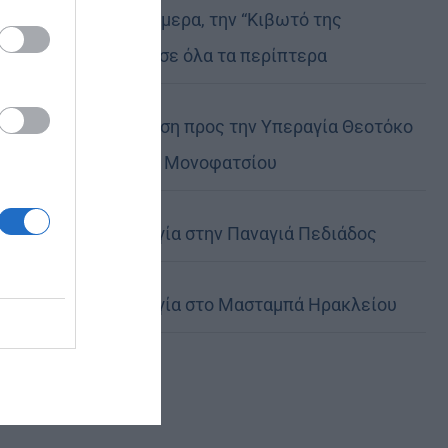
Μη χάσετε σήμερα, την “Κιβωτό της
Ορθοδοξίας”, σε όλα τα περίπτερα
Ιερά Παράκληση προς την Υπεραγία Θεοτόκο
στα Φαβριανά Μονοφατσίου
Θεία Λειτουργία στην Παναγιά Πεδιάδος
Θεία Λειτουργία στο Μασταμπά Ηρακλείου