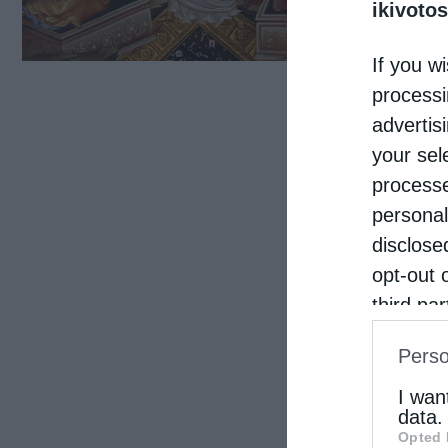
ikivotos
If you wi
processi
advertis
your sel
processe
personal
disclose
opt-out 
third pa
informat
Perso
IAB’s Li
other thi
I wan
data.
Opted 