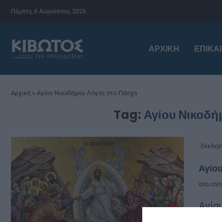
Πέμπτη, 6 Αυγούστου, 2026
ΑΡΧΙΚΉ
ΕΠΙΚΑ
Αρχική
»
Αγίου Νικοδήμου Λόγος στο Πάσχα
Tag:
Αγίου Νικοδή
Εκκλησ
Αγίου
από
chri
Αγίο