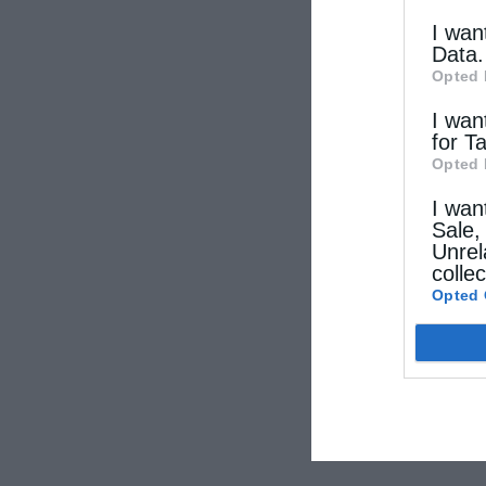
I wan
Data.
Opted 
I wan
for T
Opted 
I wan
Sale,
Unrel
colle
Opted 