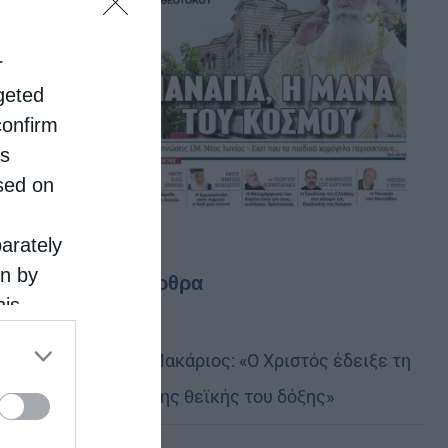
r
rgeted
confirm
is
sed on
parately
on by
Τελευταία άρθρα
his
 the
Αυστραλίας Μακάριος: «Ο Χριστός έδειξε τη
ose it to
λαμπρότητα της θεϊκής του δόξης»