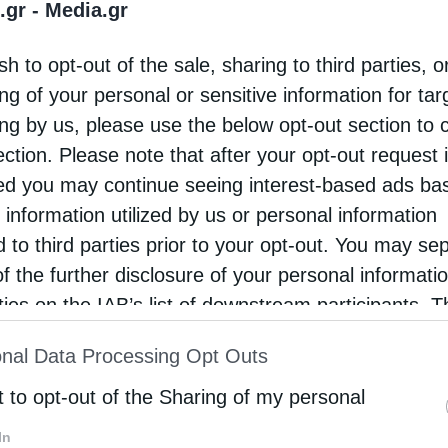
.gr -
Media.gr
sh to opt-out of the sale, sharing to third parties, o
ng of your personal or sensitive information for ta
ing by us, please use the below opt-out section to 
ection. Please note that after your opt-out request 
d you may continue seeing interest-based ads ba
 information utilized by us or personal information
d to third parties prior to your opt-out. You may se
of the further disclosure of your personal informati
rties on the IAB’s list of downstream participants. T
ion may also be disclosed by us to third parties on
nal Data Processing Opt Outs
st of Downstream Participants
that may further discl
rd parties.
t to opt-out of the Sharing of my personal
In