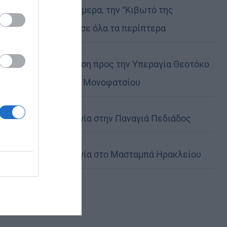
Μη χάσετε σήμερα, την “Κιβωτό της
Ορθοδοξίας”, σε όλα τα περίπτερα
Ιερά Παράκληση προς την Υπεραγία Θεοτόκο
στα Φαβριανά Μονοφατσίου
Θεία Λειτουργία στην Παναγιά Πεδιάδος
Θεία Λειτουργία στο Μασταμπά Ηρακλείου