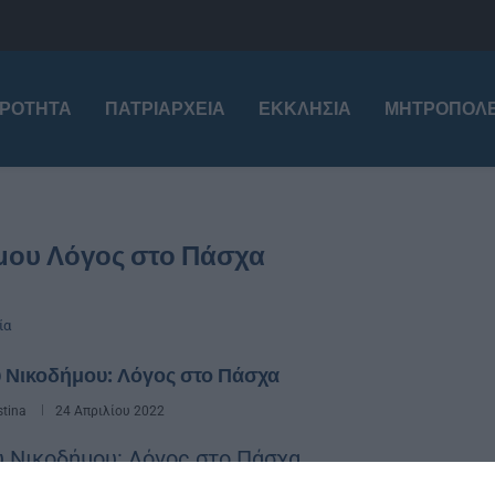
ΙΡΌΤΗΤΑ
ΠΑΤΡΙΑΡΧΕΊΑ
ΕΚΚΛΗΣΊΑ
ΜΗΤΡΟΠΌΛΕ
μου Λόγος στο Πάσχα
ία
 Νικοδήμου: Λόγος στο Πάσχα
stina
24 Απριλίου 2022
υ Νικοδήμου: Λόγος στο Πάσχα