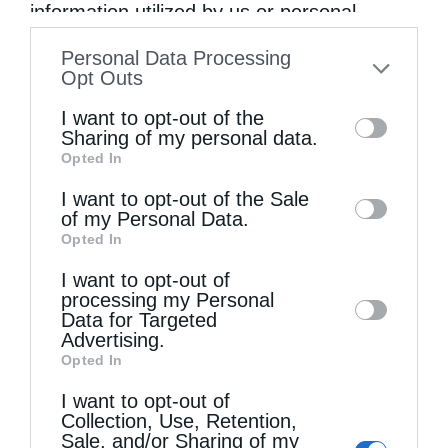
information utilized by us or personal
information disclosed to third parties prior
Personal Data Processing
to your opt-out. You may separately opt-out
Opt Outs
of the further disclosure of your personal
I want to opt-out of the
information by third parties on the IAB’s list
Sharing of my personal data.
Opted In
of downstream participants. This
information may also be disclosed by us to
Τελευταία άρθρα
I want to opt-out of the Sale
of my Personal Data.
third parties on the
IAB’s List of
Opted In
Downstream Participants
that may further
Η LEROY MERLIN στηρίζει τον Ελληνικό Ερυθρό
I want to opt-out of
disclose it to other third parties.
processing my Personal
Σταυρό με δωρεά επιχειρησιακού εξοπλισμού για
Data for Targeted
Advertising.
την αντιμετώπιση των καταστροφικών
Opted In
πυρκαγιών
I want to opt-out of
Collection, Use, Retention,
Sale, and/or Sharing of my