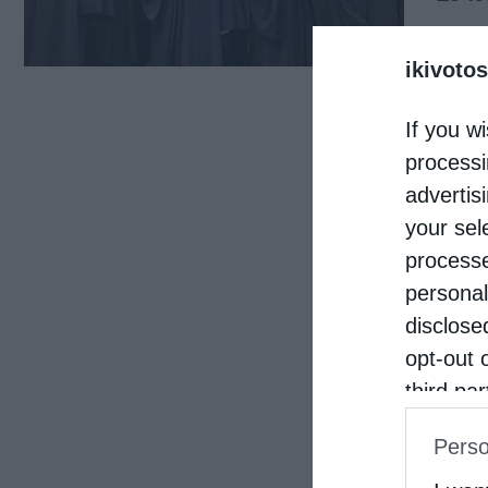
πραγ
ikivotos
αντι
Ιερά
If you wi
θαυμ
processi
advertis
your sel
processe
personal
disclose
opt-out 
third pa
informat
Perso
IAB’s Li