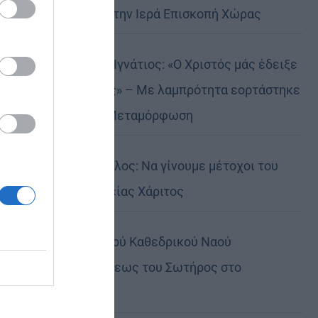
Αυστραλίας στην Ιερά Επισκοπή Χώρας
Δημητριάδος Ιγνάτιος: «Ο Χριστός μάς έδειξε
το μέλλον μας» – Με λαμπρότητα εορτάστηκε
στον Βόλο η Μεταμόρφωση
Κορίνθου Παύλος: Να γίνουμε μέτοχοι του
φωτός της Θείας Χάριτος
Πανήγυρη Ιερού Καθεδρικού Ναού
Μεταμορφώσεως του Σωτήρος στο
Αρκαλοχώρι