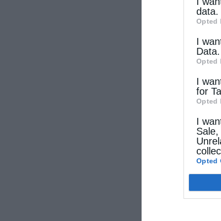
other thi
I wan
data.
Opted 
I wan
Data.
Opted 
I wan
for T
Opted 
I wan
Sale,
Unrel
colle
Opted 