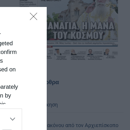
r
rgeted
confirm
is
sed on
Τελευταία άρθρα
parately
on by
his
Κακό και εκδίκηση
 the
ose it to
Χειροτονία Διακόνου από τον Αρχιεπίσκοπο