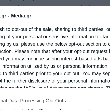
ματοποιήθηκε σήμερα το πρωί η υποδοχή της
.gr -
Media.gr
προσωπείας της Ιερά Κοινότητα Αγίου Όρους στην
 Μονή Φανερωμένης, με αφορμή τη μεταφορά της
sh to opt-out of the sale, sharing to third parties, o
ατουργού εικόνας …
ng of your personal or sensitive information for ta
ing by us, please use the below opt-out section to 
ection. Please note that after your opt-out request 
d you may continue seeing interest-based ads ba
 information utilized by us or personal information
d to third parties prior to your opt-out. You may se
of the further disclosure of your personal informati
rties on the IAB’s list of downstream participants. T
ion may also be disclosed by us to third parties on
nal Data Processing Opt Outs
st of Downstream Participants
that may further discl