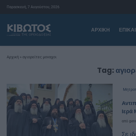
Παρασκευή, 7 Αυγούστου, 2026
ΑΡΧΙΚΉ
ΕΠΙΚΑ
Αρχική
»
αγιορείτες μοναχοι
Tag:
αγιορ
Μητροπ
Αντιπ
Ιερά
από
genn
Σε ιδ