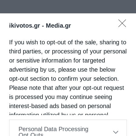
ikivotos.gr -
Media.gr
If you wish to opt-out of the sale, sharing to
third parties, or processing of your personal
or sensitive information for targeted
advertising by us, please use the below
opt-out section to confirm your selection.
Please note that after your opt-out request
is processed you may continue seeing
interest-based ads based on personal
information utilized by us or personal
information disclosed to third parties prior
Personal Data Processing
to your opt-out. You may separately opt-out
Opt Outs