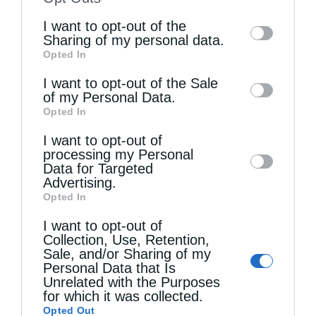
of the further disclosure of your personal
I want to opt-out of the
information by third parties on the IAB’s list
Sharing of my personal data.
Opted In
of downstream participants. This
information may also be disclosed by us to
I want to opt-out of the Sale
of my Personal Data.
third parties on the
IAB’s List of
Τελευταία άρθρα
Opted In
Downstream Participants
that may further
I want to opt-out of
disclose it to other third parties.
processing my Personal
Κακό και εκδίκηση
Data for Targeted
Advertising.
Opted In
Χειροτονία Διακόνου από τον Αρχιεπίσκοπο
I want to opt-out of
Αυστραλίας στην Ιερά Επισκοπή Χώρας
Collection, Use, Retention,
Sale, and/or Sharing of my
Personal Data that Is
Unrelated with the Purposes
Δημητριάδος Ιγνάτιος: «Ο Χριστός μάς έδειξε το
for which it was collected.
μέλλον μας» – Με λαμπρότητα εορτάστηκε στον
Opted Out