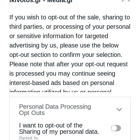
If you wish to opt-out of the sale, sharing to
third parties, or processing of your personal
or sensitive information for targeted
advertising by us, please use the below
opt-out section to confirm your selection.
Please note that after your opt-out request
is processed you may continue seeing
interest-based ads based on personal
information utilized by us or personal
information disclosed to third parties prior
Personal Data Processing
to your opt-out. You may separately opt-out
Opt Outs
of the further disclosure of your personal
I want to opt-out of the
information by third parties on the IAB’s list
Sharing of my personal data.
Opted In
of downstream participants. This