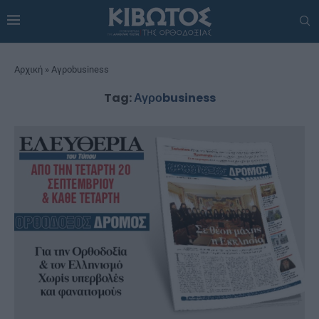
Αρχική
»
Αγροbusiness
Tag:
Αγροbusiness