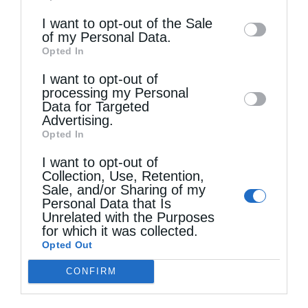
information may also be disclosed by us to
I want to opt-out of the Sale
of my Personal Data.
third parties on the
IAB’s List of
Opted In
Downstream Participants
that may further
Τελευταία άρθρα
I want to opt-out of
disclose it to other third parties.
processing my Personal
Data for Targeted
Advertising.
Αυστραλίας Μακάριος: «Ο Χριστός έδειξε τη
Opted In
λαμπρότητα της θεϊκής του δόξης»
I want to opt-out of
Collection, Use, Retention,
Sale, and/or Sharing of my
Μη χάσετε σήμερα, την “Κιβωτό της Ορθοδοξίας”,
Personal Data that Is
Unrelated with the Purposes
σε όλα τα περίπτερα
for which it was collected.
Opted Out
CONFIRM
Ιερά Παράκληση προς την Υπεραγία Θεοτόκο στα
Φαβριανά Μονοφατσίου