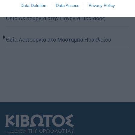
Data Deletion
Data Access
Privacy Policy
Θεία Λειτουργία στην Παναγιά Πεδιάδος
Θεία Λειτουργία στο Μασταμπά Ηρακλείου