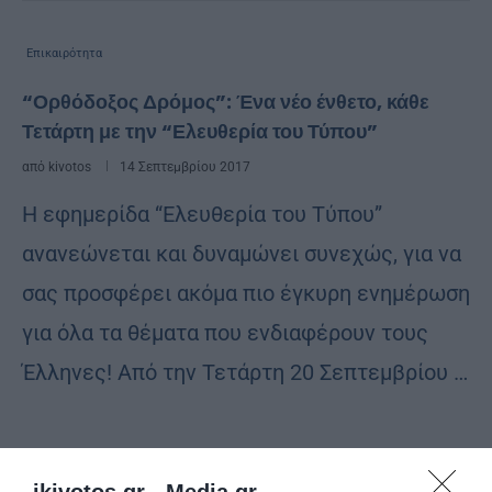
Επικαιρότητα
“Ορθόδοξος Δρόμος”: Ένα νέο ένθετο, κάθε
Τετάρτη με την “Ελευθερία του Τύπου”
από
kivotos
14 Σεπτεμβρίου 2017
Η εφημερίδα “Ελευθερία του Τύπου”
ανανεώνεται και δυναμώνει συνεχώς, για να
σας προσφέρει ακόμα πιο έγκυρη ενημέρωση
για όλα τα θέματα που ενδιαφέρουν τους
Έλληνες! Από την Τετάρτη 20 Σεπτεμβρίου …
ikivotos.gr -
Media.gr