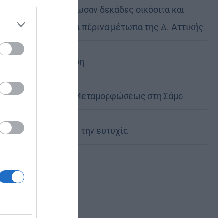
Σταυρού διέσωσαν δεκάδες οικόσιτα και
 the
άγρια ζώα στα πύρινα μέτωπα της Δ. Αττικής
ose it to
Η Εξομολόγηση
Η Εορτή της Μεταμορφώσεως στη Σάμο
Πού αναζητάς την ευτυχία