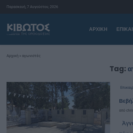
Παρασκευή, 7 Αυγούστου, 2026
ΑΡΧΙΚΉ
ΕΠΙΚΑ
Αρχική
»
αγωνιστές
Tag:
α
Επικαι
Βεβή
από
chri
Άγνω