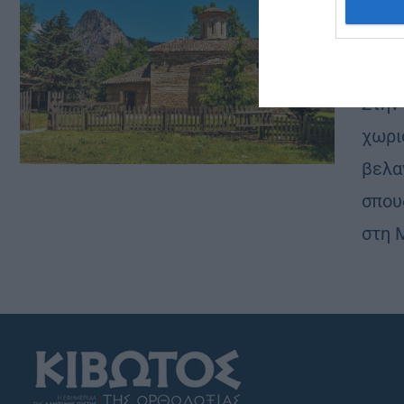
Μετα
αγων
από
chri
Στην
χωρι
βελαν
σπου
στη 