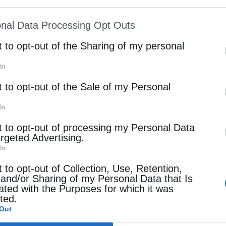
ion may also be disclosed by us to third parties on
κων και κράτησε ζωντανές …
nal Data Processing Opt Outs
st of Downstream Participants
that may further discl
rd parties.
t to opt-out of the Sharing of my personal
νηματικός Τουρισμός
In
 Τιμίου Προδρόμου: Το καταφύγιο των αγωνιστών
t to opt-out of the Sale of my Personal
stina
19 Ιουλίου 2018
In
 από την αριστερή όχθη του ποταμού Λούσιου,
t to opt-out of processing my Personal Data
βάση ενός ψηλού και άγριου βράχου και σχεδόν
argeted Advertising.
In
αντι από τη Μονή Φιλοσόφου, δεσπόζει το
t to opt-out of Collection, Use, Retention,
ρικό μοναστήρι του Τιμίου Προδρόμου. Η …
 and/or Sharing of my Personal Data that Is
ated with the Purposes for which it was
cted.
Out
νηματικός Τουρισμός