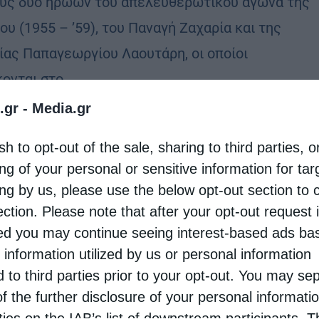
υς δύο ηρώων του απελευθερωτικού αγώνα της
υ (1955 – ’59), του Παναγή Ζαχαρία και της
ίας Παπαγεωργίου Λαουτάρη, οι οποίοι
κονται στο …
.gr -
Media.gr
ώματα
sh to opt-out of the sale, sharing to third parties, o
λησία το 1821: Οι πρωταγωνιστές κληρικοί που
ng of your personal or sensitive information for ta
στηκαν για την ανεξαρτηρία
ing by us, please use the below opt-out section to 
ection. Please note that after your opt-out request 
stina
20 Μαΐου 2020
d you may continue seeing interest-based ads ba
λαδική Εκκλησία κατά τη διάρκεια της
 information utilized by us or personal information
κοκρατίας ανέπτυξε σημαντικό ρόλο σε όλη την
d to third parties prior to your opt-out. You may se
ράτεια. Πολλές φορές προστάτεψε τους
of the further disclosure of your personal informati
γημένους, έσωσε πολλούς από τη μανία των
rties on the IAB’s list of downstream participants. T