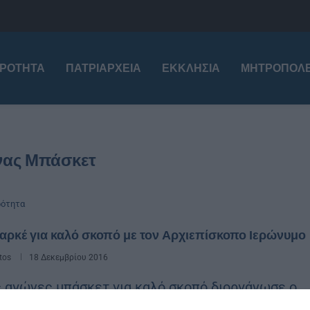
ΙΡΌΤΗΤΑ
ΠΑΤΡΙΑΡΧΕΊΑ
ΕΚΚΛΗΣΊΑ
ΜΗΤΡΟΠΌΛΕ
ας Μπάσκετ
ρότητα
αρκέ για καλό σκοπό με τον Αρχιεπίσκοπο Ιερώνυμο
tos
18 Δεκεμβρίου 2016
ς αγώνες μπάσκετ για καλό σκοπό διοργάνωσε ο