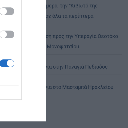
Μη χάσετε σήμερα, την “Κιβωτό της
Ορθοδοξίας”, σε όλα τα περίπτερα
Ιερά Παράκληση προς την Υπεραγία Θεοτόκο
στα Φαβριανά Μονοφατσίου
Θεία Λειτουργία στην Παναγιά Πεδιάδος
Θεία Λειτουργία στο Μασταμπά Ηρακλείου