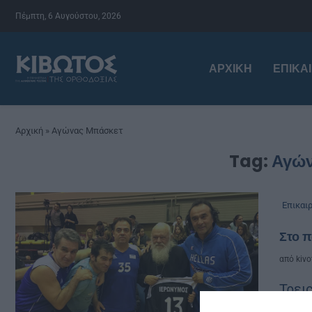
Πέμπτη, 6 Αυγούστου, 2026
ΑΡΧΙΚΉ
ΕΠΙΚΑ
Αρχική
»
Αγώνας Μπάσκετ
Tag:
Αγών
Επικαι
Στο π
από
kivo
Τρει