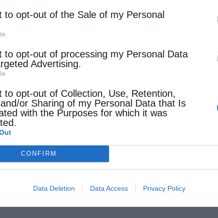
θοσφαίρισης καί τών παλαιμάχων τής …
t to opt-out of the Sale of my Personal
In
όλεις
t to opt-out of processing my Personal Data
ας μπάσκετ στην Πάτρα στη μνήμη των Ελλήνων
argeted Advertising.
ων
In
tos
22 Μαρτίου 2016
t to opt-out of Collection, Use, Retention,
 and/or Sharing of my Personal Data that Is
 από μια πρωτότυπη και πρωτόγνωρη εκδήλωση
ated with the Purposes for which it was
cted.
άτα της Πάτρας, έδωσαν το δικό τους μήνυμα, για
Out
ξία τού ανθρώπου, για την ενότητα, την ευγενή
CONFIRM
α και τις αξίες …
Data Deletion
Data Access
Privacy Policy