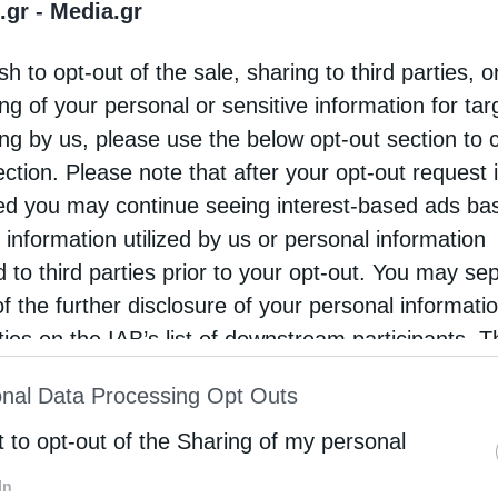
ογος Υπαλλήλων της Βουλής στο πλαίσιο
.gr -
Media.gr
νθρωπικών δράσεων για την στήριξη του
sh to opt-out of the sale, sharing to third parties, o
ηκυριάκειου Ιδρύματος Παιδικής Προστασίας και
ng of your personal or sensitive information for ta
εκστρατείας «το ροζ φύλλο του …
ing by us, please use the below opt-out section to 
ection. Please note that after your opt-out request 
d you may continue seeing interest-based ads ba
όλεις
 information utilized by us or personal information
νθρωπικός αγώνας μπάσκετ στην Κάτω Αχαΐας
d to third parties prior to your opt-out. You may se
tos
20 Ιουνίου 2016
of the further disclosure of your personal informati
rties on the IAB’s list of downstream participants. T
άββατο 18 Ιουνίου 2016 στό κλειστό γήπεδο
ion may also be disclosed by us to third parties on
κετ τής πόλεως τής Κάτω Αχαΐας,
nal Data Processing Opt Outs
st of Downstream Participants
that may further discl
ματοποιήθηκε φιλικός αγώνας καλαθοσφαίρισης
rd parties.
t to opt-out of the Sharing of my personal
εσα στίς ομάδες τών παλαιμάχων τής Ελληνικής
In