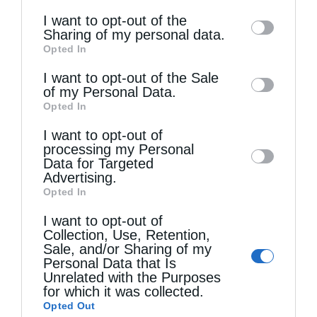
of the further disclosure of your personal
I want to opt-out of the
information by third parties on the IAB’s list
Sharing of my personal data.
Opted In
of downstream participants. This
Τελευταία άρθρα
information may also be disclosed by us to
I want to opt-out of the Sale
of my Personal Data.
third parties on the
IAB’s List of
Opted In
Η LEROY MERLIN στηρίζει τον Ελληνικό Ερυθρό
Downstream Participants
that may further
I want to opt-out of
disclose it to other third parties.
Σταυρό με δωρεά επιχειρησιακού εξοπλισμού για
processing my Personal
Data for Targeted
την αντιμετώπιση των καταστροφικών
Advertising.
πυρκαγιών
Opted In
I want to opt-out of
Collection, Use, Retention,
Η “Κιβωτός της Ορθοδοξίας” σε όλα τα περίπτερα
Sale, and/or Sharing of my
Personal Data that Is
Unrelated with the Purposes
Δημητριάδος Ιγνάτιος: «Η Παναγία μας δείχνει
for which it was collected.
Opted Out
τον δρόμο της ταπείνωσης και της σιωπής»