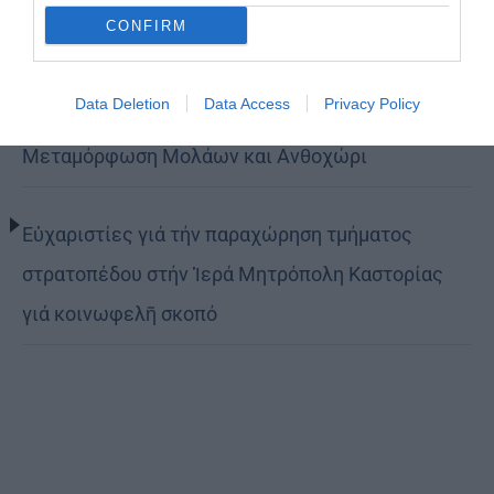
CONFIRM
(ΦΩΤΟ)
Data Deletion
Data Access
Privacy Policy
Η εορτή της Μεταμορφώσεως του Σωτήρος σε
Μεταμόρφωση Μολάων και Ανθοχώρι
Εὐχαριστίες γιά τήν παραχώρηση τμήματος
στρατοπέδου στήν Ἱερά Μητρόπολη Καστορίας
γιά κοινωφελῆ σκοπό