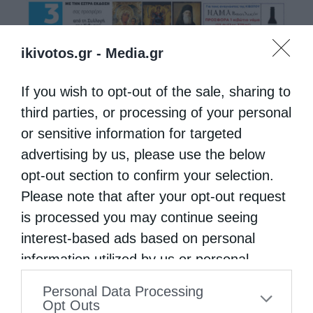
ikivotos.gr -
Media.gr
If you wish to opt-out of the sale, sharing to
third parties, or processing of your personal
or sensitive information for targeted
advertising by us, please use the below
opt-out section to confirm your selection.
Please note that after your opt-out request
is processed you may continue seeing
interest-based ads based on personal
information utilized by us or personal
information disclosed to third parties prior
Personal Data Processing
to your opt-out. You may separately opt-out
Opt Outs