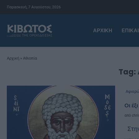
Παρασκευή, 7 Αυγούστου, 2026
ΑΡΧΙΚΉ
ΕΠΙΚΑ
Αρχική
»
Αθιοπία
Tag:
Αφιερ
Οι έξ
από
chri
Στην