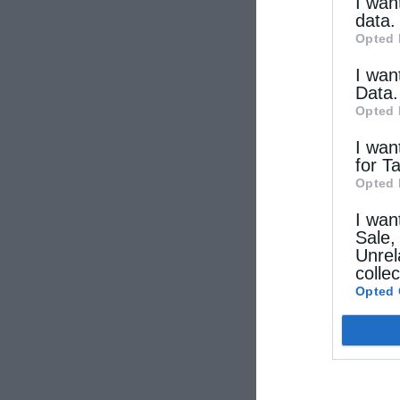
other thi
I wan
data.
Opted 
I wan
Data.
Opted 
I wan
for T
Opted 
I wan
Sale,
Unrel
colle
Opted 