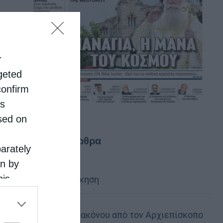
r
rgeted
confirm
is
sed on
Τελευταία άρθρα
parately
on by
his
Κακό και εκδίκηση
 the
ose it to
Χειροτονία Διακόνου από τον Αρχιεπίσκοπο