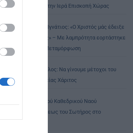
Αυστραλίας στην Ιερά Επισκοπή Χώρας
Δημητριάδος Ιγνάτιος: «Ο Χριστός μάς έδειξε
το μέλλον μας» – Με λαμπρότητα εορτάστηκε
στον Βόλο η Μεταμόρφωση
Κορίνθου Παύλος: Να γίνουμε μέτοχοι του
φωτός της Θείας Χάριτος
Πανήγυρη Ιερού Καθεδρικού Ναού
Μεταμορφώσεως του Σωτήρος στο
Αρκαλοχώρι