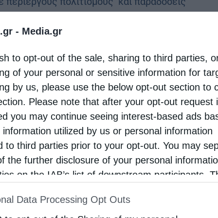
με περίεργους πολιτισμούς και παραδόσεις
ξαν άγιοι που με τη ζωή τους στήριξαν την
.gr -
Media.gr
δοξία και οι περισσότεροι εξ αυτών …
sh to opt-out of the sale, sharing to third parties, o
ng of your personal or sensitive information for ta
ing by us, please use the below opt-out section to 
ection. Please note that after your opt-out request 
d you may continue seeing interest-based ads ba
 information utilized by us or personal information
d to third parties prior to your opt-out. You may se
of the further disclosure of your personal informati
rties on the IAB’s list of downstream participants. T
ion may also be disclosed by us to third parties on
nal Data Processing Opt Outs
st of Downstream Participants
that may further discl