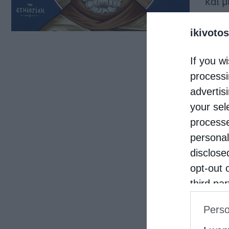
και 
υπήρ
ikivotos
Ορθο
If you wi
processi
advertis
your sel
processe
personal
disclose
opt-out 
third pa
informat
Perso
IAB’s Li