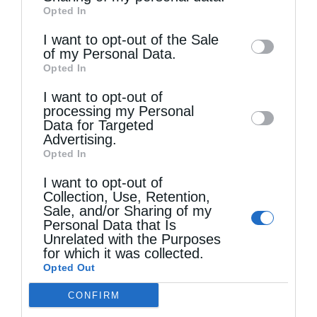
Opted In
of downstream participants. This
information may also be disclosed by us to
I want to opt-out of the Sale
of my Personal Data.
third parties on the
IAB’s List of
Opted In
Downstream Participants
that may further
Τελευταία άρθρα
I want to opt-out of
disclose it to other third parties.
processing my Personal
Data for Targeted
Ελληνικός Ερυθρός Σταυρός: Τι πρέπει να
Advertising.
Opted In
περιέχει ένα φαρμακείο διακοπών
I want to opt-out of
Collection, Use, Retention,
Sale, and/or Sharing of my
Η πανήγυρις της Μεταμορφώσεως του Σωτήρος
Personal Data that Is
Unrelated with the Purposes
στη Θεσσαλονίκη
for which it was collected.
Opted Out
Όταν είσαι ευλαβής
CONFIRM