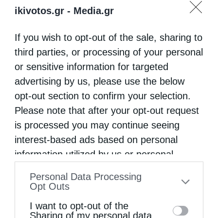
ikivotos.gr -
Media.gr
If you wish to opt-out of the sale, sharing to
third parties, or processing of your personal
or sensitive information for targeted
advertising by us, please use the below
opt-out section to confirm your selection.
Please note that after your opt-out request
is processed you may continue seeing
interest-based ads based on personal
information utilized by us or personal
information disclosed to third parties prior
Personal Data Processing
to your opt-out. You may separately opt-out
Opt Outs
of the further disclosure of your personal
I want to opt-out of the
information by third parties on the IAB’s list
Sharing of my personal data.