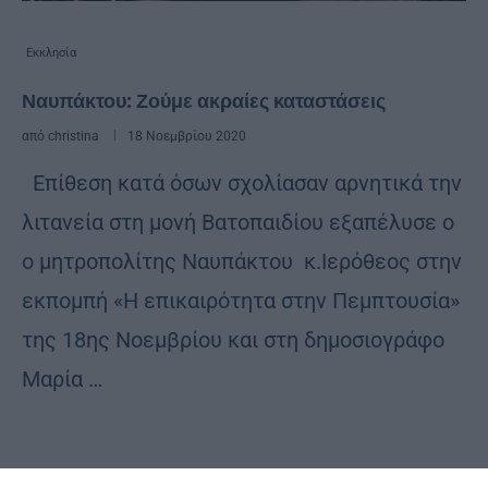
Εκκλησία
Ναυπάκτου: Ζούμε ακραίες καταστάσεις
από
christina
18 Νοεμβρίου 2020
Επίθεση κατά όσων σχολίασαν αρνητικά την
λιτανεία στη μονή Βατοπαιδίου εξαπέλυσε ο
ο μητροπολίτης Ναυπάκτου κ.Ιερόθεος στην
εκπομπή «Η επικαιρότητα στην Πεμπτουσία»
της 18ης Νοεμβρίου και στη δημοσιογράφο
Μαρία …