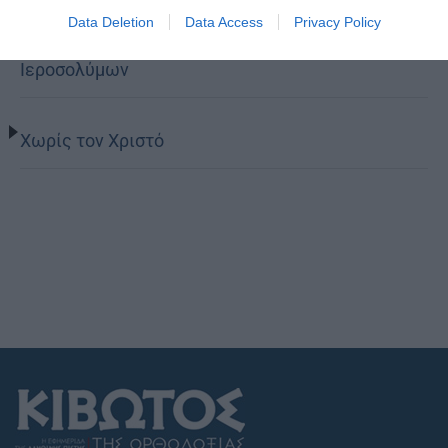
Data Deletion
Data Access
Privacy Policy
Ο νέος Πρέσβυς της Γεωργίας στο Πατριαρχείο
Ιεροσολύμων
Χωρίς τον Χριστό