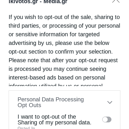
ikivotos.gr -
Media.gr
If you wish to opt-out of the sale, sharing to
third parties, or processing of your personal
or sensitive information for targeted
advertising by us, please use the below
opt-out section to confirm your selection.
Please note that after your opt-out request
is processed you may continue seeing
interest-based ads based on personal
information utilized by us or personal
information disclosed to third parties prior
Personal Data Processing
to your opt-out. You may separately opt-out
Opt Outs
of the further disclosure of your personal
I want to opt-out of the
information by third parties on the IAB’s list
Sharing of my personal data.
Opted In