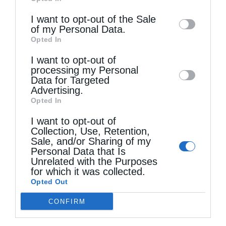
of downstream participants. This
information may also be disclosed by us to
I want to opt-out of the Sale
of my Personal Data.
third parties on the
IAB’s List of
Opted In
Downstream Participants
that may further
Τελευταία άρθρα
I want to opt-out of
disclose it to other third parties.
processing my Personal
Data for Targeted
Advertising.
Ο Νεαπόλεως στο Ιερό Παρεκκλήσι Αγίας
Opted In
Παρασκευής Παλαιοκάστρου για το Μικρό
I want to opt-out of
Collection, Use, Retention,
Παρακλητικό Κανόνα
Sale, and/or Sharing of my
Personal Data that Is
Unrelated with the Purposes
Η Εορτή της Αγίας Άννης στα Ιεροσόλυμα
for which it was collected.
Opted Out
CONFIRM
Περί λαιμαργίας