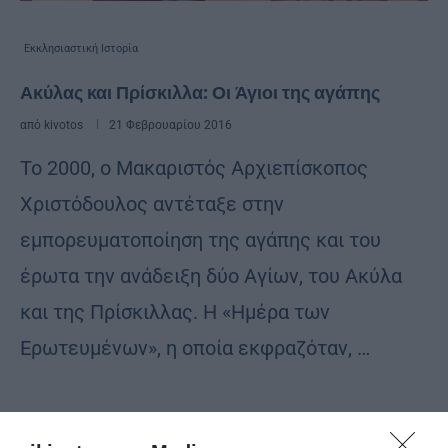
Εκκλησιαστική Ιστορία
Ακύλας και Πρίσκιλλα: Οι Άγιοι της αγάπης
από
kivotos
21 Φεβρουαρίου 2016
Το 2000, ο Μακαριστός Αρχιεπίσκοπος
Χριστόδουλος αντέταξε στην
εμπορευματοποίηση της αγάπης και του
έρωτα την ανάδειξη δύο Αγίων, του Ακύλα
και της Πρίσκιλλας. Η «Ημέρα των
Ερωτευμένων», η οποία εκφραζόταν, …