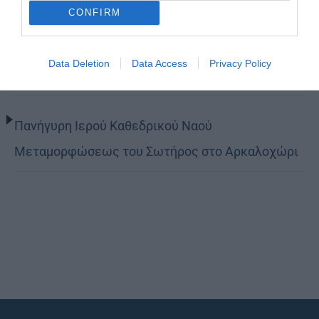
CONFIRM
Κορίνθου Παύλος: Να γίνουμε μέτοχοι του φωτός
Data Deletion
Data Access
Privacy Policy
της Θείας Χάριτος
Πανήγυρη Ιερού Καθεδρικού Ναού
Μεταμορφώσεως του Σωτήρος στο Αρκαλοχώρι