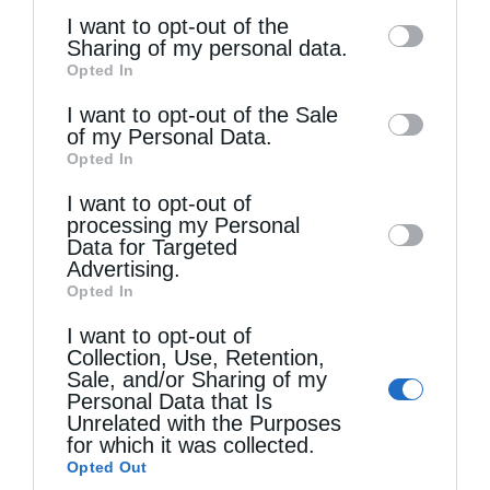
of the further disclosure of your personal
I want to opt-out of the
information by third parties on the IAB’s list
Sharing of my personal data.
Opted In
of downstream participants. This
information may also be disclosed by us to
I want to opt-out of the Sale
Τελευταία άρθρα
of my Personal Data.
third parties on the
IAB’s List of
Opted In
Downstream Participants
that may further
I want to opt-out of
disclose it to other third parties.
Κακό και εκδίκηση
processing my Personal
Data for Targeted
Advertising.
Χειροτονία Διακόνου από τον Αρχιεπίσκοπο
Opted In
Αυστραλίας στην Ιερά Επισκοπή Χώρας
I want to opt-out of
Collection, Use, Retention,
Sale, and/or Sharing of my
Personal Data that Is
Δημητριάδος Ιγνάτιος: «Ο Χριστός μάς έδειξε το
Unrelated with the Purposes
for which it was collected.
μέλλον μας» – Με λαμπρότητα εορτάστηκε στον
Opted Out
Βόλο η Μεταμόρφωση