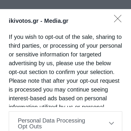
ikivotos.gr -
Media.gr
If you wish to opt-out of the sale, sharing to
third parties, or processing of your personal
or sensitive information for targeted
advertising by us, please use the below
opt-out section to confirm your selection.
Please note that after your opt-out request
is processed you may continue seeing
interest-based ads based on personal
information utilized by us or personal
information disclosed to third parties prior
Personal Data Processing
to your opt-out. You may separately opt-out
Opt Outs