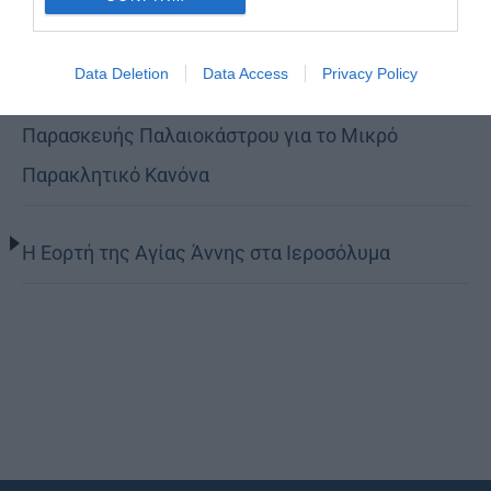
Όταν είσαι ευλαβής
Data Deletion
Data Access
Privacy Policy
Ο Νεαπόλεως στο Ιερό Παρεκκλήσι Αγίας
Παρασκευής Παλαιοκάστρου για το Μικρό
Παρακλητικό Κανόνα
Η Εορτή της Αγίας Άννης στα Ιεροσόλυμα