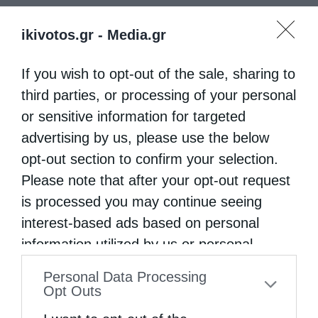
ikivotos.gr -
Media.gr
If you wish to opt-out of the sale, sharing to
third parties, or processing of your personal
or sensitive information for targeted
advertising by us, please use the below
opt-out section to confirm your selection.
Please note that after your opt-out request
is processed you may continue seeing
interest-based ads based on personal
information utilized by us or personal
information disclosed to third parties prior
Personal Data Processing
to your opt-out. You may separately opt-out
Opt Outs
of the further disclosure of your personal