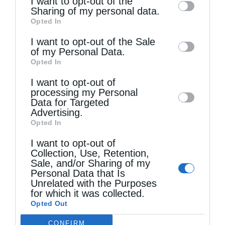
I want to opt-out of the
information by third parties on the IAB’s list
Sharing of my personal data.
Opted In
of downstream participants. This
information may also be disclosed by us to
I want to opt-out of the Sale
of my Personal Data.
third parties on the
IAB’s List of
Opted In
Downstream Participants
that may further
I want to opt-out of
disclose it to other third parties.
Τελευταία άρθρα
processing my Personal
Data for Targeted
Advertising.
Opted In
Ελληνικός Ερυθρός Σταυρός: Τι πρέπει να
I want to opt-out of
περιέχει ένα φαρμακείο διακοπών
Collection, Use, Retention,
Sale, and/or Sharing of my
Personal Data that Is
Η πανήγυρις της Μεταμορφώσεως του Σωτήρος
Unrelated with the Purposes
for which it was collected.
στη Θεσσαλονίκη
Opted Out
CONFIRM