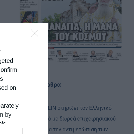
r
rgeted
confirm
is
Τελευταία άρθρα
sed on
parately
Η LEROY MERLIN στηρίζει τον Ελληνικό
on by
Ερυθρό Σταυρό με δωρεά επιχειρησιακού
his
εξοπλισμού για την αντιμετώπιση των
 the