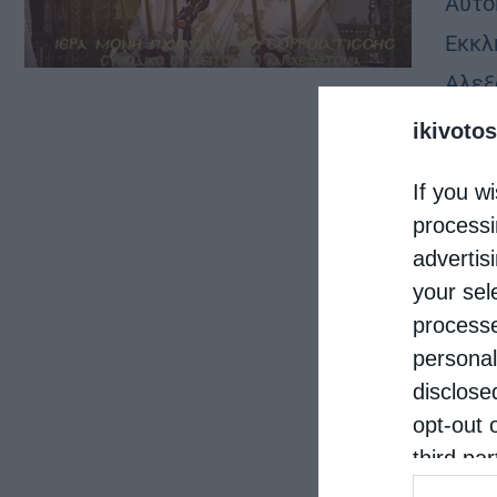
Αυτο
Εκκλ
Αλεξ
κ.Χρ
ikivotos
κ.Επι
If you wi
processi
advertis
your sel
processe
personal
disclose
opt-out 
third pa
informat