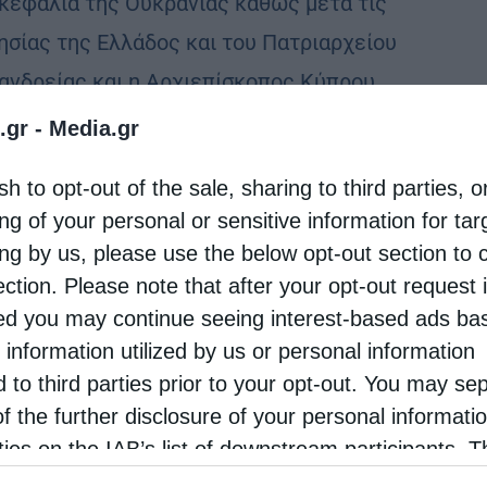
κεφαλία της Ουκρανίας καθώς μετά τις
ησίας της Ελλάδος και του Πατριαρχείου
ανδρείας και η Αρχιεπίσκοπος Κύπρου
υσόστομος μνημόνευσε τον μητροπολίτη
.gr -
Media.gr
φάνιο. …
sh to opt-out of the sale, sharing to third parties, o
ng of your personal or sensitive information for ta
ing by us, please use the below opt-out section to 
ection. Please note that after your opt-out request 
d you may continue seeing interest-based ads ba
 information utilized by us or personal information
d to third parties prior to your opt-out. You may se
of the further disclosure of your personal informati
rties on the IAB’s list of downstream participants. T
ion may also be disclosed by us to third parties on