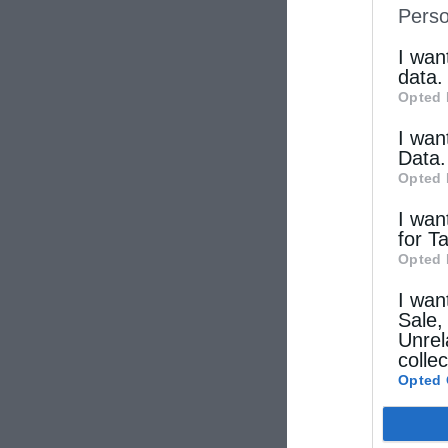
Perso
IAB’s Li
other thi
I wan
data.
Opted 
I wan
Data.
Opted 
I wan
for T
Opted 
I wan
Sale,
Unrel
colle
Opted 