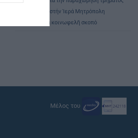
Εὐχαριστίες γιά τήν παραχώρηση τμήματος
στρατοπέδου στήν Ἱερά Μητρόπολη
Καστορίας γιά κοινωφελῆ σκοπό
Μέλος του