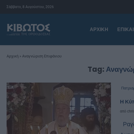
Σάββατο, 8 Αυγούστου, 2026
ΑΡΧΙΚΉ
ΕΠΙΚΑ
Αρχική
»
Αναγνώριση Επιφάνιου
Tag:
Αναγνώ
Πατρια
Η Κύ
από
chri
Ραγδ