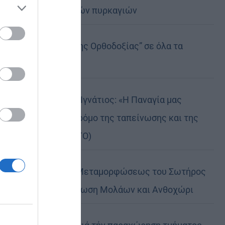
καταστροφικών πυρκαγιών
ose it to
Η “Κιβωτός της Ορθοδοξίας” σε όλα τα
περίπτερα
Δημητριάδος Ιγνάτιος: «Η Παναγία μας
δείχνει τον δρόμο της ταπείνωσης και της
σιωπής» (ΦΩΤΟ)
Η εορτή της Μεταμορφώσεως του Σωτήρος
σε Μεταμόρφωση Μολάων και Ανθοχώρι