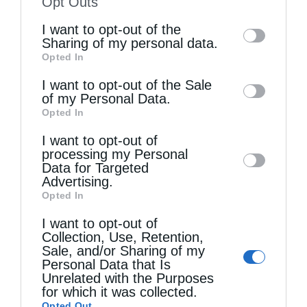
Opt Outs
of the further disclosure of your personal
I want to opt-out of the
information by third parties on the IAB’s list
Sharing of my personal data.
Opted In
of downstream participants. This
Τελευταία άρθρα
information may also be disclosed by us to
I want to opt-out of the Sale
of my Personal Data.
third parties on the
IAB’s List of
Opted In
Downstream Participants
that may further
Η LEROY MERLIN στηρίζει τον Ελληνικό Ερυθρό
I want to opt-out of
disclose it to other third parties.
Σταυρό με δωρεά επιχειρησιακού εξοπλισμού για
processing my Personal
Data for Targeted
την αντιμετώπιση των καταστροφικών
Advertising.
Opted In
πυρκαγιών
I want to opt-out of
Collection, Use, Retention,
Sale, and/or Sharing of my
Η “Κιβωτός της Ορθοδοξίας” σε όλα τα περίπτερα
Personal Data that Is
Unrelated with the Purposes
for which it was collected.
Δημητριάδος Ιγνάτιος: «Η Παναγία μας δείχνει
Opted Out