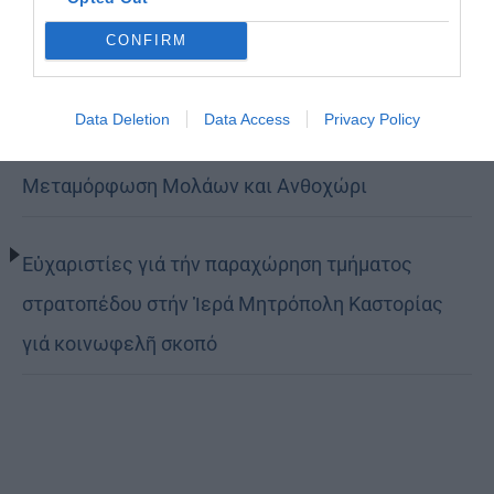
τον δρόμο της ταπείνωσης και της σιωπής»
CONFIRM
(ΦΩΤΟ)
Data Deletion
Data Access
Privacy Policy
Η εορτή της Μεταμορφώσεως του Σωτήρος σε
Μεταμόρφωση Μολάων και Ανθοχώρι
Εὐχαριστίες γιά τήν παραχώρηση τμήματος
στρατοπέδου στήν Ἱερά Μητρόπολη Καστορίας
γιά κοινωφελῆ σκοπό