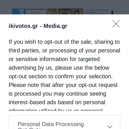
ikivotos.gr -
Media.gr
If you wish to opt-out of the sale, sharing to
third parties, or processing of your personal
or sensitive information for targeted
advertising by us, please use the below
opt-out section to confirm your selection.
Please note that after your opt-out request
is processed you may continue seeing
interest-based ads based on personal
information utilized by us or personal
information disclosed to third parties prior
Personal Data Processing
to your opt-out. You may separately opt-out