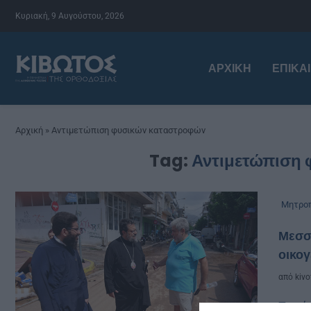
Κυριακή, 9 Αυγούστου, 2026
ΑΡΧΙΚΉ
ΕΠΙΚΑ
Αρχική
»
Αντιμετώπιση φυσικών καταστροφών
Tag:
Αντιμετώπιση
Μητροπ
Μεσσ
οικογ
από
kivo
Συνέ