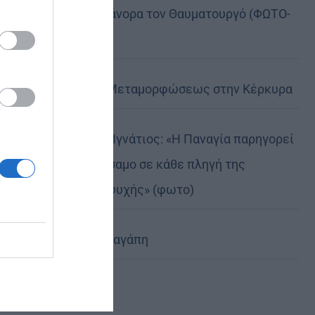
της, Άγιο Νικάνορα τον Θαυματουργό (ΦΩΤΟ-
ΒΙΝΤΕΟ)
Η Εορτή της Μεταμορφώσεως στην Κέρκυρα
Δημητριάδος Ιγνάτιος: «Η Παναγία παρηγορεί
και δίνει βάλσαμο σε κάθε πληγή της
ανθρώπινης ψυχής» (φωτο)
Χριστοφόρος αγάπη