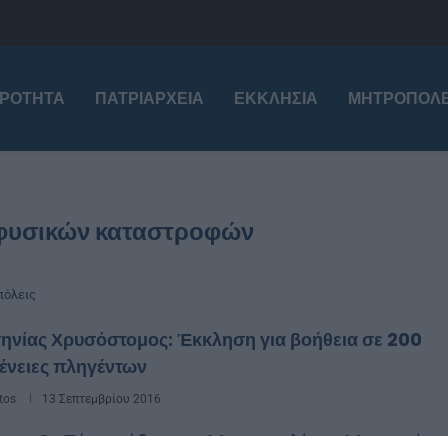
ΙΡΌΤΗΤΑ
ΠΑΤΡΙΑΡΧΕΊΑ
ΕΚΚΛΗΣΊΑ
ΜΗΤΡΟΠΌΛΕ
 φυσικών καταστροφών
όλεις
ηνίας Χρυσόστομος: Έκκληση για βοήθεια σε 200
ένειες πληγέντων
tos
13 Σεπτεμβρίου 2016
ντευξη Τύπου έδωσε ο Μητροπολίτης Μεσσηνίας