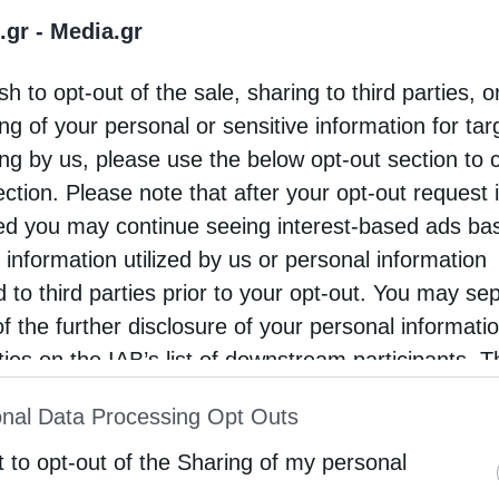
.gr -
Media.gr
ρυσόστομος σχετικά με τις θεομηνίες που
ξαν τον νομό και τις καταστροφές που
sh to opt-out of the sale, sharing to third parties, o
άλεσαν. Ο ίδιος ανέφερε πως 200 οικογένειες
ng of your personal or sensitive information for ta
 εκτός των …
ing by us, please use the below opt-out section to 
ection. Please note that after your opt-out request 
d you may continue seeing interest-based ads ba
 information utilized by us or personal information
d to third parties prior to your opt-out. You may se
of the further disclosure of your personal informati
rties on the IAB’s list of downstream participants. T
ion may also be disclosed by us to third parties on
nal Data Processing Opt Outs
st of Downstream Participants
that may further discl
rd parties.
t to opt-out of the Sharing of my personal