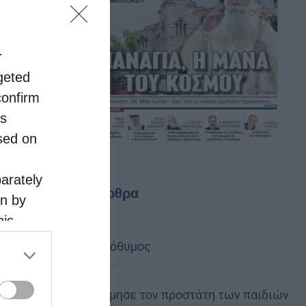
r
rgeted
confirm
is
sed on
parately
Τελευταία άρθρα
on by
his
 the
Να είσαι μακρόθυμος
ose it to
Η Καστοριά τίμησε τον προστάτη των παιδιών