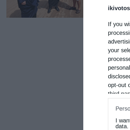
ikivotos
κ. Χ
έπλη
If you wi
προκ
processi
ζουν
advertis
your sel
processe
personal
disclose
opt-out 
third pa
informat
Perso
IAB’s Li
other thi
I wan
data.