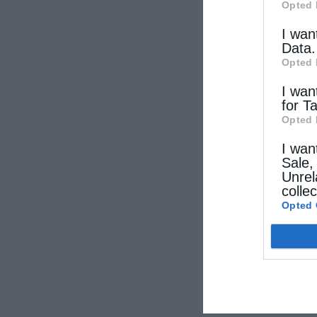
Opted 
I wan
Data.
Opted 
I wan
for T
Opted 
I wan
Sale,
Unrel
colle
Opted 