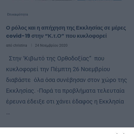
Επικαιρότητα
Ο ρόλος και η απήχηση της Εκκλησίας σε μέρες
covid-19 στην “Κ.τ.Ο” που κυκλοφορεί
από
christina
24 Νοεμβρίου 2020
Στην ‘Κιβωτό της Ορθοδοξίας” που
κυκλοφορεί την Πέμπτη 26 Νοεμβρίου
διαβάστε όλα όσα συνέβησαν στον χώρο της
Εκκλησίας. -Παρά τα προβλήματα τελευταία
έρευνα έδειξε οτι χάνει έδαφος η Εκκλησία
…