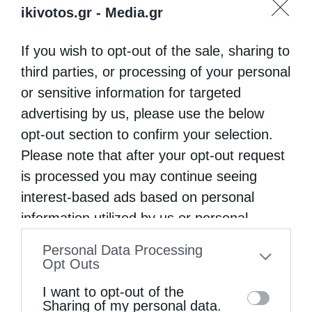
ikivotos.gr -
Media.gr
If you wish to opt-out of the sale, sharing to
third parties, or processing of your personal
or sensitive information for targeted
advertising by us, please use the below
opt-out section to confirm your selection.
Please note that after your opt-out request
is processed you may continue seeing
interest-based ads based on personal
information utilized by us or personal
information disclosed to third parties prior
Personal Data Processing
to your opt-out. You may separately opt-out
Opt Outs
of the further disclosure of your personal
I want to opt-out of the
information by third parties on the IAB’s list
Sharing of my personal data.