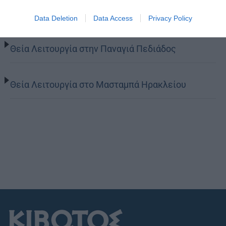
Φαβριανά Μονοφατσίου
Data Deletion
Data Access
Privacy Policy
Θεία Λειτουργία στην Παναγιά Πεδιάδος
Θεία Λειτουργία στο Μασταμπά Ηρακλείου