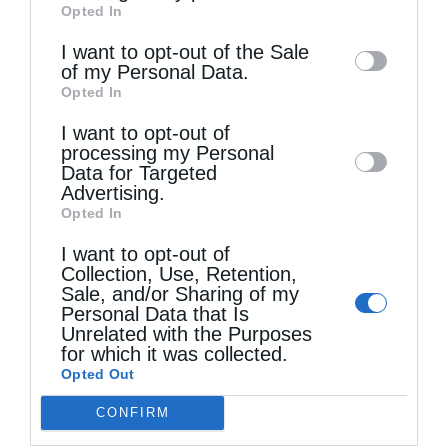
Opted In
of downstream participants. This
information may also be disclosed by us to
I want to opt-out of the Sale
of my Personal Data.
third parties on the
IAB’s List of
Opted In
Downstream Participants
that may further
I want to opt-out of
disclose it to other third parties.
Τελευταία άρθρα
processing my Personal
Data for Targeted
Advertising.
Opted In
Αυστραλίας Μακάριος: «Ο Χριστός έδειξε τη
I want to opt-out of
λαμπρότητα της θεϊκής του δόξης»
Collection, Use, Retention,
Sale, and/or Sharing of my
Personal Data that Is
Μη χάσετε σήμερα, την “Κιβωτό της Ορθοδοξίας”,
Unrelated with the Purposes
for which it was collected.
σε όλα τα περίπτερα
Opted Out
CONFIRM
Ιερά Παράκληση προς την Υπεραγία Θεοτόκο στα