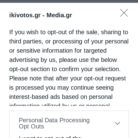
ikivotos.gr -
Media.gr
If you wish to opt-out of the sale, sharing to
third parties, or processing of your personal
or sensitive information for targeted
advertising by us, please use the below
opt-out section to confirm your selection.
Please note that after your opt-out request
is processed you may continue seeing
interest-based ads based on personal
information utilized by us or personal
information disclosed to third parties prior
Personal Data Processing
to your opt-out. You may separately opt-out
Opt Outs
of the further disclosure of your personal