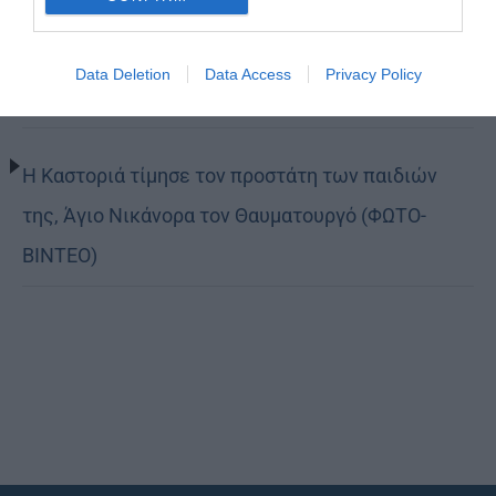
(ΦΩΤΟ)
Data Deletion
Data Access
Privacy Policy
Να είσαι μακρόθυμος
Η Καστοριά τίμησε τον προστάτη των παιδιών
της, Άγιο Νικάνορα τον Θαυματουργό (ΦΩΤΟ-
ΒΙΝΤΕΟ)