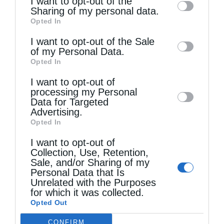
I want to opt-out of the
information by third parties on the IAB’s list
Sharing of my personal data.
Opted In
of downstream participants. This
information may also be disclosed by us to
I want to opt-out of the Sale
of my Personal Data.
third parties on the
IAB’s List of
Opted In
Downstream Participants
that may further
I want to opt-out of
disclose it to other third parties.
Τελευταία άρθρα
processing my Personal
Data for Targeted
Advertising.
Opted In
Χειροθεσία Πνευματικού και Οικονόμου στις
I want to opt-out of
Πινακάτες
Collection, Use, Retention,
Sale, and/or Sharing of my
Personal Data that Is
Μακριά από τον Χριστό
Unrelated with the Purposes
for which it was collected.
Opted Out
Η Εορτή του Αγίου Καλλινίκου στην Καστοριά
CONFIRM