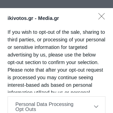
ikivotos.gr -
Media.gr
If you wish to opt-out of the sale, sharing to
third parties, or processing of your personal
or sensitive information for targeted
advertising by us, please use the below
opt-out section to confirm your selection.
Please note that after your opt-out request
is processed you may continue seeing
interest-based ads based on personal
information utilized by us or personal
information disclosed to third parties prior
Personal Data Processing
to your opt-out. You may separately opt-out
Opt Outs