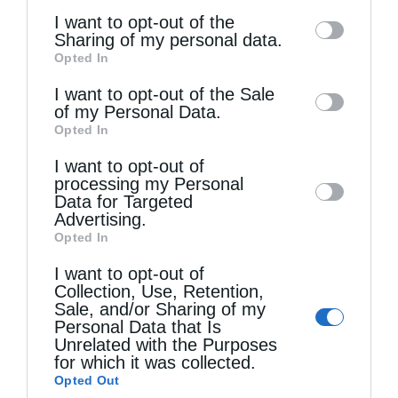
of the further disclosure of your personal
I want to opt-out of the
information by third parties on the IAB’s list
Sharing of my personal data.
Opted In
of downstream participants. This
information may also be disclosed by us to
I want to opt-out of the Sale
of my Personal Data.
third parties on the
IAB’s List of
Τελευταία άρθρα
Opted In
Downstream Participants
that may further
I want to opt-out of
disclose it to other third parties.
processing my Personal
Ο Ελληνικός Ερυθρός Σταυρός ενημερώνει τους
Data for Targeted
Advertising.
πυρόπληκτους της Δ. Αττικής για τα μέτρα
Opted In
στήριξης της Πολιτείας
I want to opt-out of
Collection, Use, Retention,
Sale, and/or Sharing of my
Ο Άγιος Φύλακας Άγγελος
Personal Data that Is
Unrelated with the Purposes
for which it was collected.
Opted Out
Η λέξη “Μαρία”