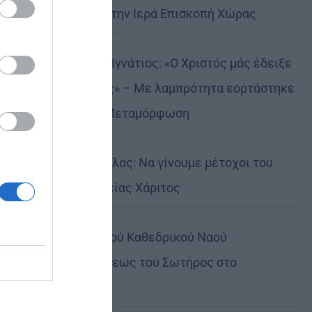
Αυστραλίας στην Ιερά Επισκοπή Χώρας
Δημητριάδος Ιγνάτιος: «Ο Χριστός μάς έδειξε
το μέλλον μας» – Με λαμπρότητα εορτάστηκε
στον Βόλο η Μεταμόρφωση
Κορίνθου Παύλος: Να γίνουμε μέτοχοι του
φωτός της Θείας Χάριτος
Πανήγυρη Ιερού Καθεδρικού Ναού
Μεταμορφώσεως του Σωτήρος στο
Αρκαλοχώρι