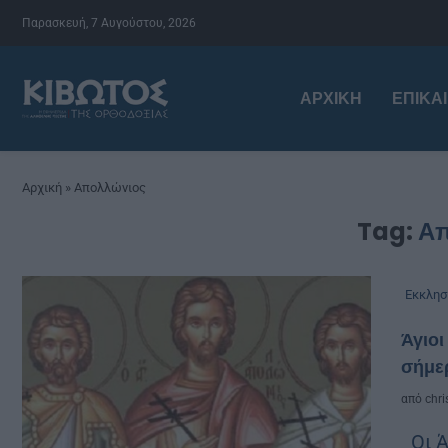
Παρασκευή, 7 Αυγούστου, 2026
ΑΡΧΙΚΉ
ΕΠΙΚΑ
Αρχική
»
Απολλώνιος
Tag:
Απ
Εκκλησ
Άγιοι
σήμε
από
chri
Οι Ά