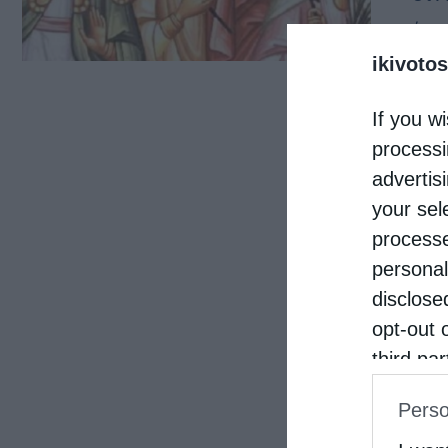
τέσσ
ikivotos
14 Δ
Διοκλ
If you wi
τα α
processi
advertis
your sel
processe
personal
disclose
opt-out 
third pa
informat
Perso
IAB’s Li