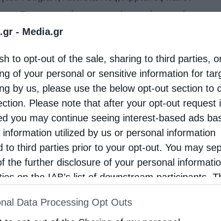
ερις Προτεκτοράτοι, οι οποίοι τιμώνται σήμερα
.gr -
Media.gr
εκεμβρίου, έζησαν στα χρόνια του βασιλιά
ητιανού (290 μ.Χ.).Η ιστορία τους ξεφεύγει από
sh to opt-out of the sale, sharing to third parties, o
νθρώπινα …
ng of your personal or sensitive information for ta
ing by us, please use the below opt-out section to 
ection. Please note that after your opt-out request 
d you may continue seeing interest-based ads ba
 information utilized by us or personal information
d to third parties prior to your opt-out. You may se
of the further disclosure of your personal informati
rties on the IAB’s list of downstream participants. T
ion may also be disclosed by us to third parties on
nal Data Processing Opt Outs
st of Downstream Participants
that may further discl