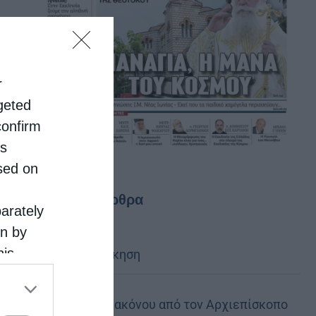
r
rgeted
confirm
is
sed on
Τελευταία άρθρα
parately
on by
his
Κακό και εκδίκηση
 the
ose it to
Χειροτονία Διακόνου από τον Αρχιεπίσκοπο