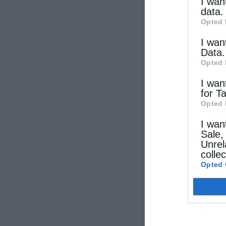
other thi
I wan
data.
Opted 
I wan
Data.
Opted 
I wan
for T
Opted 
I wan
Sale,
Unrel
colle
Opted 