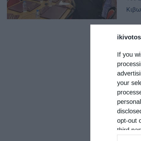
Κιβω
ikivotos
If you wi
processi
advertis
your sel
processe
personal
disclose
opt-out 
third pa
informat