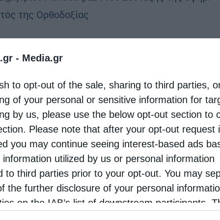
τός της Ορθοδοξίας
.gr -
Media.gr
sh to opt-out of the sale, sharing to third parties, o
ng of your personal or sensitive information for ta
ing by us, please use the below opt-out section to 
ection. Please note that after your opt-out request 
d you may continue seeing interest-based ads ba
 information utilized by us or personal information
d to third parties prior to your opt-out. You may se
of the further disclosure of your personal informati
rties on the IAB’s list of downstream participants. T
ion may also be disclosed by us to third parties on