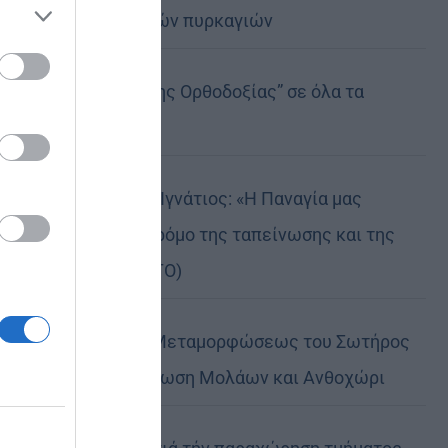
καταστροφικών πυρκαγιών
ose it to
Η “Κιβωτός της Ορθοδοξίας” σε όλα τα
περίπτερα
Δημητριάδος Ιγνάτιος: «Η Παναγία μας
δείχνει τον δρόμο της ταπείνωσης και της
σιωπής» (ΦΩΤΟ)
Η εορτή της Μεταμορφώσεως του Σωτήρος
σε Μεταμόρφωση Μολάων και Ανθοχώρι