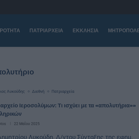
ΙΡΌΤΗΤΑ
ΠΑΤΡΙΑΡΧΕΊΑ
ΕΚΚΛΗΣΊΑ
ΜΗΤΡΟΠΌΛΕ
ολυτήριο
ιος Λυκούδης
Διεθνή
Πατριαρχεία
αρχείο Ιεροσολύμων: Τι ισχύει με τα «απολυτήρια»»
κληρικών
otos
22 Μαΐου 2025
Δημητρίου Λυκούδη, Δ/ντου Σύνταξης της εφημ.