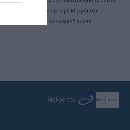
Εὐχαριστίες γιά τήν παραχώρηση τμήματος
στρατοπέδου στήν Ἱερά Μητρόπολη
Καστορίας γιά κοινωφελῆ σκοπό
Μέλος του