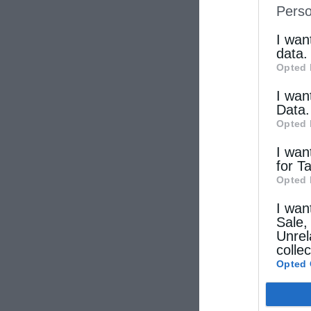
Perso
IAB’s Li
other thi
I wan
data.
Opted 
I wan
Data.
Opted 
I wan
for T
Opted 
I wan
Sale,
Unrel
colle
Opted 