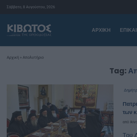
Σάββατο, 8 Αυγούστου, 2026
ΑΡΧΙΚΉ
ΕΠΙΚΑ
Αρχική
»
Απολυτήριο
Tag:
Απ
Δημήτρ
Πατρι
των 
από
ikiv
Του 