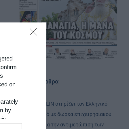
r
rgeted
confirm
is
Τελευταία άρθρα
sed on
parately
Η LEROY MERLIN στηρίζει τον Ελληνικό
on by
Ερυθρό Σταυρό με δωρεά επιχειρησιακού
his
εξοπλισμού για την αντιμετώπιση των
 the