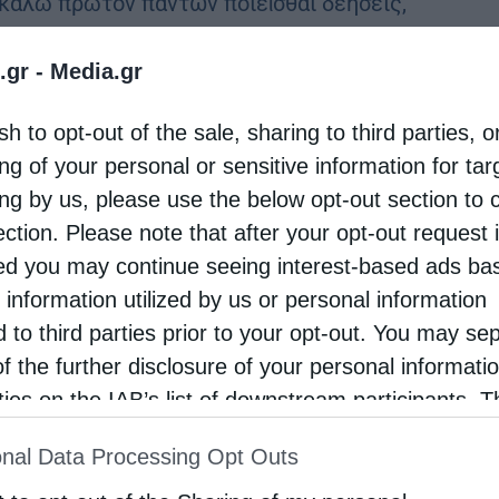
καλῶ πρῶτον πάντων ποιεῖσθαι δεήσεις,
ευχάς, ἐντεύξεις, εὐχαριστίας, ὑπὲρ πάντων
.gr -
Media.gr
ώπων, ὑπὲρ βασιλέων καὶ πάντων τῶν ἐν
χῇ ὄντων, ἵνα ἤρεμον καὶ ἡσύχιον βίον …
sh to opt-out of the sale, sharing to third parties, o
ng of your personal or sensitive information for ta
ing by us, please use the below opt-out section to 
ection. Please note that after your opt-out request 
d you may continue seeing interest-based ads ba
 information utilized by us or personal information
d to third parties prior to your opt-out. You may se
of the further disclosure of your personal informati
rties on the IAB’s list of downstream participants. T
ion may also be disclosed by us to third parties on
nal Data Processing Opt Outs
st of Downstream Participants
that may further discl