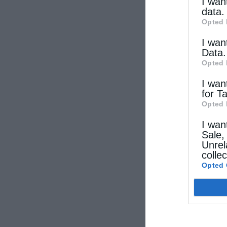
other thi
I wan
data.
Opted 
I wan
Data.
Opted 
I wan
for T
Opted 
I wan
Sale,
Unrel
colle
Opted 