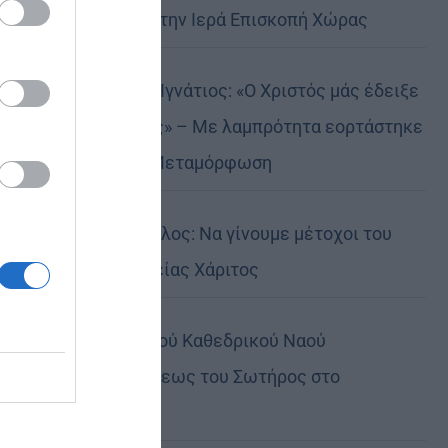
Αυστραλίας στην Ιερά Επισκοπή Χώρας
Δημητριάδος Ιγνάτιος: «Ο Χριστός μάς έδειξε
το μέλλον μας» – Με λαμπρότητα εορτάστηκε
στον Βόλο η Μεταμόρφωση
Κορίνθου Παύλος: Να γίνουμε μέτοχοι του
φωτός της Θείας Χάριτος
Πανήγυρη Ιερού Καθεδρικού Ναού
Μεταμορφώσεως του Σωτήρος στο
Αρκαλοχώρι