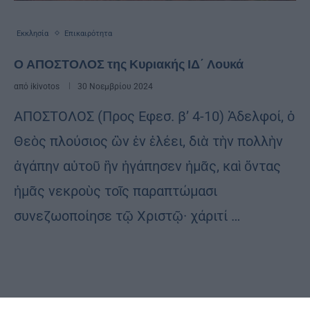
Εκκλησία
Επικαιρότητα
Ο ΑΠΟΣΤΟΛΟΣ της Κυριακής ΙΔ΄ Λουκά
από
ikivotos
30 Νοεμβρίου 2024
ΑΠΟΣΤΟΛΟΣ (Προς Εφεσ. β’ 4-10) Ἀδελφοί, ὁ
Θεὸς πλούσιος ὢν ἐν ἐλέει, διὰ τὴν πολλὴν
ἀγάπην αὐτοῦ ἣν ἠγάπησεν ἡμᾶς, καὶ ὄντας
ἡμᾶς νεκροὺς τοῖς παραπτώμασι
συνεζωοποίησε τῷ Χριστῷ· χάριτί …