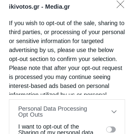
ikivotos.gr -
Media.gr
If you wish to opt-out of the sale, sharing to
third parties, or processing of your personal
or sensitive information for targeted
advertising by us, please use the below
opt-out section to confirm your selection.
Please note that after your opt-out request
is processed you may continue seeing
interest-based ads based on personal
information utilized by us or personal
information disclosed to third parties prior
Personal Data Processing
to your opt-out. You may separately opt-out
Opt Outs
of the further disclosure of your personal
I want to opt-out of the
information by third parties on the IAB’s list
Sharing of my personal data.