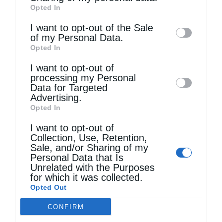
Opted In
of downstream participants. This
information may also be disclosed by us to
I want to opt-out of the Sale
of my Personal Data.
third parties on the
IAB’s List of
Τελευταία άρθρα
Opted In
Downstream Participants
that may further
I want to opt-out of
disclose it to other third parties.
processing my Personal
Κακό και εκδίκηση
Data for Targeted
Advertising.
Opted In
Χειροτονία Διακόνου από τον Αρχιεπίσκοπο
I want to opt-out of
Αυστραλίας στην Ιερά Επισκοπή Χώρας
Collection, Use, Retention,
Sale, and/or Sharing of my
Personal Data that Is
Unrelated with the Purposes
Δημητριάδος Ιγνάτιος: «Ο Χριστός μάς έδειξε το
for which it was collected.
μέλλον μας» – Με λαμπρότητα εορτάστηκε στον
Opted Out
Βόλο η Μεταμόρφωση
CONFIRM