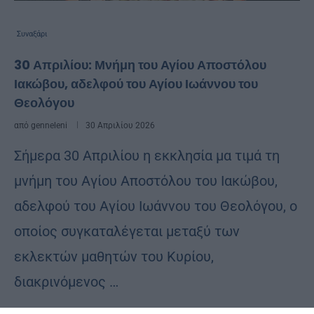
Συναξάρι
30 Απριλίου: Μνήμη του Αγίου Αποστόλου
Ιακώβου, αδελφού του Αγίου Ιωάννου του
Θεολόγου
από
genneleni
30 Απριλίου 2026
Σήμερα 30 Απριλίου η εκκλησία μα τιμά τη
μνήμη του Αγίου Αποστόλου του Ιακώβου,
αδελφού του Αγίου Ιωάννου του Θεολόγου, ο
οποίος συγκαταλέγεται μεταξύ των
εκλεκτών μαθητών του Κυρίου,
διακρινόμενος …