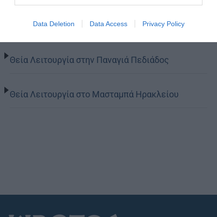
Ιερά Παράκληση προς την Υπεραγία Θεοτόκο στα
Data Deletion
Data Access
Privacy Policy
Φαβριανά Μονοφατσίου
Θεία Λειτουργία στην Παναγιά Πεδιάδος
Θεία Λειτουργία στο Μασταμπά Ηρακλείου