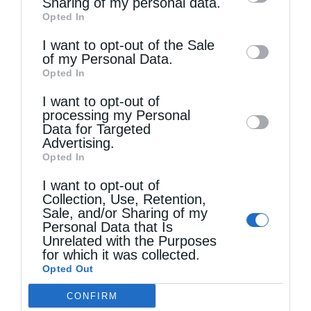
Sharing of my personal data.
Opted In
of downstream participants. This
information may also be disclosed by us to
I want to opt-out of the Sale
of my Personal Data.
third parties on the
IAB’s List of
Opted In
Downstream Participants
that may further
I want to opt-out of
disclose it to other third parties.
processing my Personal
Τελευταία άρθρα
Data for Targeted
Advertising.
Opted In
Αυστραλίας Μακάριος: «Ο Χριστός έδειξε τη
I want to opt-out of
λαμπρότητα της θεϊκής του δόξης»
Collection, Use, Retention,
Sale, and/or Sharing of my
Personal Data that Is
Unrelated with the Purposes
Μη χάσετε σήμερα, την “Κιβωτό της Ορθοδοξίας”,
for which it was collected.
Opted Out
σε όλα τα περίπτερα
CONFIRM