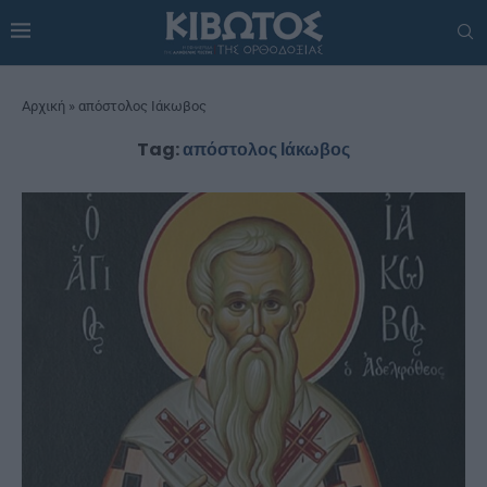
Αρχική
»
απόστολος Ιάκωβος
Tag:
απόστολος Ιάκωβος