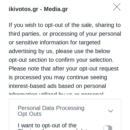
ikivotos.gr -
Media.gr
If you wish to opt-out of the sale, sharing to
third parties, or processing of your personal
or sensitive information for targeted
advertising by us, please use the below
opt-out section to confirm your selection.
Please note that after your opt-out request
is processed you may continue seeing
interest-based ads based on personal
information utilized by us or personal
information disclosed to third parties prior
Personal Data Processing
to your opt-out. You may separately opt-out
Opt Outs
of the further disclosure of your personal
I want to opt-out of the
information by third parties on the IAB’s list