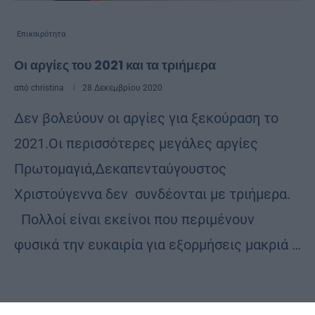
Επικαιρότητα
Οι αργίες του 2021 και τα τριήμερα
από
christina
28 Δεκεμβρίου 2020
Δεν βολεύουν οι αργίες για ξεκούραση το
2021.Οι περισσότερες μεγάλες αργίες
Πρωτομαγιά,Δεκαπενταύγουστος
Χριστούγεννα δεν συνδέονται με τριήμερα.
Πολλοί είναι εκείνοι που περιμένουν
φυσικά την ευκαιρία για εξορμήσεις μακριά …