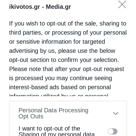
ikivotos.gr -
Media.gr
If you wish to opt-out of the sale, sharing to
third parties, or processing of your personal
or sensitive information for targeted
advertising by us, please use the below
opt-out section to confirm your selection.
Please note that after your opt-out request
is processed you may continue seeing
interest-based ads based on personal
information utilized by us or personal
information disclosed to third parties prior
Personal Data Processing
to your opt-out. You may separately opt-out
Opt Outs
of the further disclosure of your personal
I want to opt-out of the
information by third parties on the IAB’s list
Sharing of my personal data.