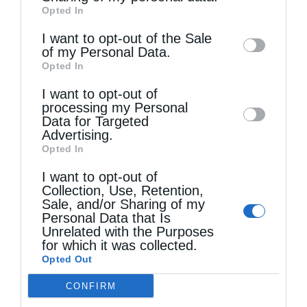
Opted In
of downstream participants. This
information may also be disclosed by us to
I want to opt-out of the Sale
of my Personal Data.
third parties on the
IAB’s List of
Opted In
Downstream Participants
that may further
Τελευταία άρθρα
I want to opt-out of
disclose it to other third parties.
processing my Personal
Data for Targeted
Ελληνικός Ερυθρός Σταυρός: Τι πρέπει να
Advertising.
Opted In
περιέχει ένα φαρμακείο διακοπών
I want to opt-out of
Collection, Use, Retention,
Sale, and/or Sharing of my
Η πανήγυρις της Μεταμορφώσεως του Σωτήρος
Personal Data that Is
Unrelated with the Purposes
στη Θεσσαλονίκη
for which it was collected.
Opted Out
Όταν είσαι ευλαβής
CONFIRM