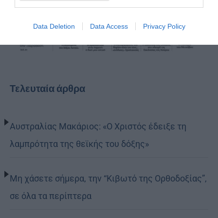
Data Deletion
Data Access
Privacy Policy
Τελευταία άρθρα
Αυστραλίας Μακάριος: «Ο Χριστός έδειξε τη
λαμπρότητα της θεϊκής του δόξης»
Μη χάσετε σήμερα, την “Κιβωτό της Ορθοδοξίας”,
σε όλα τα περίπτερα