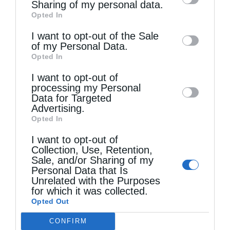
information by third parties on the IAB’s list
Sharing of my personal data.
Opted In
of downstream participants. This
information may also be disclosed by us to
I want to opt-out of the Sale
of my Personal Data.
third parties on the
IAB’s List of
Opted In
Downstream Participants
that may further
I want to opt-out of
disclose it to other third parties.
processing my Personal
Data for Targeted
Advertising.
Opted In
I want to opt-out of
Collection, Use, Retention,
Sale, and/or Sharing of my
Personal Data that Is
Unrelated with the Purposes
for which it was collected.
Opted Out
CONFIRM