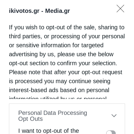
ikivotos.gr -
Media.gr
Επικαιρότητα
If you wish to opt-out of the sale, sharing to
Επιτυχημένο το Διεθνές Συνέδριο «Αριστοτέλης
και Χριστιανισμός»
third parties, or processing of your personal
or sensitive information for targeted
από
kivotos
28 Νοεμβρίου 2016
advertising by us, please use the below
Με μεγάλη επιτυχία ολοκληρώθηκαν οι
opt-out section to confirm your selection.
εργασίες του Διεθνούς Συνεδρίου
Please note that after your opt-out request
«Αριστοτέλης και Χριστιανισμός» το οποίο
is processed you may continue seeing
interest-based ads based on personal
διοργάνωσε η Θεολογική Σχολή του Εθνικού
information utilized by us or personal
και Καποδιστριακού Πανεπιστημίου Αθηνών
information disclosed to third parties prior
την 24η στο Αμφιθέατρο «Ιωάννης
Personal Data Processing
to your opt-out. You may separately opt-out
Opt Outs
Δρακόπουλος» …
of the further disclosure of your personal
I want to opt-out of the