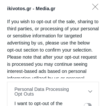
ikivotos.gr -
Media.gr
If you wish to opt-out of the sale, sharing to
third parties, or processing of your personal
or sensitive information for targeted
advertising by us, please use the below
opt-out section to confirm your selection.
Please note that after your opt-out request
is processed you may continue seeing
interest-based ads based on personal
information utilized by us or personal
information disclosed to third parties prior
Personal Data Processing
to your opt-out. You may separately opt-out
Opt Outs
of the further disclosure of your personal
I want to opt-out of the