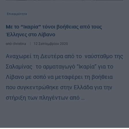
Επικαιρότητα
Mε το “Ικαρία” τόνοι βοήθειας από τους
Έλληνες στο Λίβανο
από
christina
12 Σεπτεμβρίου 2020
Αναχωρεί τη Δευτέρα από το ναύσταθμο της
Σαλαμίνας το αρματαγωγό “Ικαρία” για το
Λίβανο με σοπό να μεταφέρει τη βοήθεια
που συγκεντρώθηκε στην Ελλάδα για την
στήριξη των πληγέντων από …