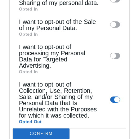
information by third parties on the IAB’s list
Sharing of my personal data.
Opted In
of downstream participants. This
information may also be disclosed by us to
I want to opt-out of the Sale
of my Personal Data.
third parties on the
IAB’s List of
Τελευταία άρθρα
Opted In
Downstream Participants
that may further
I want to opt-out of
disclose it to other third parties.
processing my Personal
Κακό και εκδίκηση
Data for Targeted
Advertising.
Opted In
Χειροτονία Διακόνου από τον Αρχιεπίσκοπο
I want to opt-out of
Collection, Use, Retention,
Αυστραλίας στην Ιερά Επισκοπή Χώρας
Sale, and/or Sharing of my
Personal Data that Is
Unrelated with the Purposes
Δημητριάδος Ιγνάτιος: «Ο Χριστός μάς έδειξε το
for which it was collected.
Opted Out
μέλλον μας» – Με λαμπρότητα εορτάστηκε στον
CONFIRM
Βόλο η Μεταμόρφωση