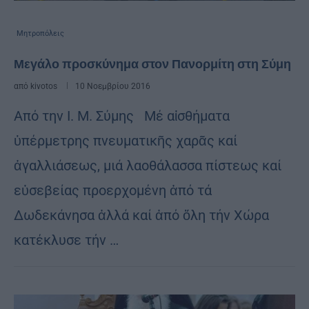
Μητροπόλεις
Μεγάλο προσκύνημα στον Πανορμίτη στη Σύμη
από
kivotos
10 Νοεμβρίου 2016
Από την Ι. Μ. Σύμης Μέ αἰσθήματα
ὑπέρμετρης πνευματικῆς χαρᾶς καί
ἀγαλλιάσεως, μιά λαοθάλασσα πίστεως καί
εὐσεβείας προερχομένη ἀπό τά
Δωδεκάνησα ἀλλά καί ἀπό ὅλη τήν Χώρα
κατέκλυσε τήν …