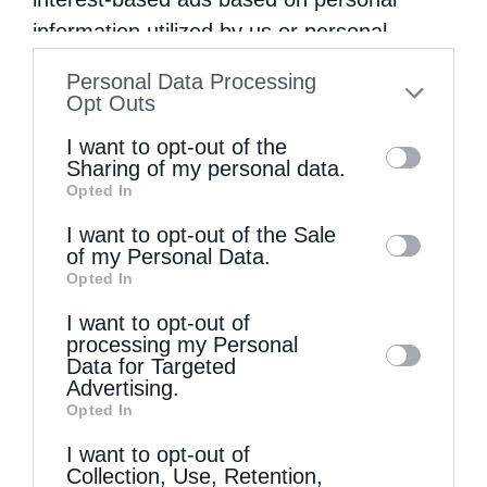
της Οσσαίας και Αγγελίνης-Ακυλήνης,
information utilized by us or personal
γιορτάσθηκε στην Ιερά …
information disclosed to third parties prior
Personal Data Processing
to your opt-out. You may separately opt-out
Opt Outs
of the further disclosure of your personal
I want to opt-out of the
information by third parties on the IAB’s list
Sharing of my personal data.
Opted In
of downstream participants. This
information may also be disclosed by us to
I want to opt-out of the Sale
of my Personal Data.
third parties on the
IAB’s List of
Opted In
Downstream Participants
that may further
I want to opt-out of
disclose it to other third parties.
processing my Personal
Data for Targeted
Advertising.
Opted In
I want to opt-out of
Collection, Use, Retention,
Εκκλησιαστική Ιστορία