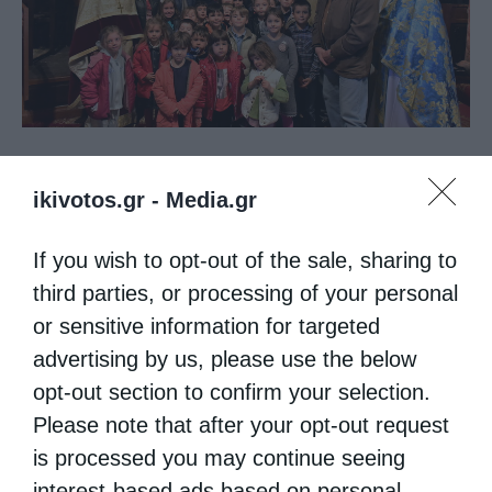
Μητροπόλεις
ikivotos.gr -
Media.gr
Γιορτή των Ταξιαρχών στην ιστορική ομώνυμη
εκκλησία της Όσσας
If you wish to opt-out of the sale, sharing to
third parties, or processing of your personal
από
kivotos
8 Νοεμβρίου 2016
or sensitive information for targeted
Με επίκεντρο τον ιστορικό Ιερό Ναό των
advertising by us, please use the below
Παμμεγίστων Ταξιαρχών Όσσης (του 17ου
opt-out section to confirm your selection.
αιώνα), όπου και ανευρέθηκαν τα Ιερά
Please note that after your opt-out request
Λείψανα των Αγίων Νεομαρτύρων Κυράννης
is processed you may continue seeing
interest-based ads based on personal