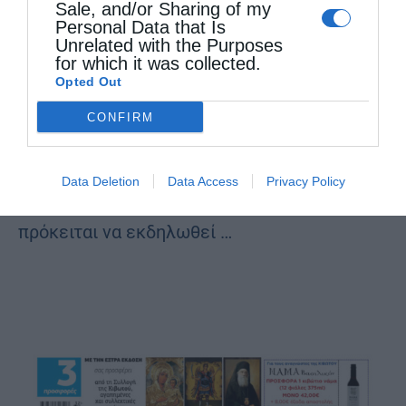
Sale, and/or Sharing of my
Personal Data that Is
Σήμερα των Αρχαγγέλων Μιχαήλ και Γαβριήλ
Unrelated with the Purposes
for which it was collected.
από
kivotos
8 Νοεμβρίου 2016
Opted Out
Κατά την Άγια Γραφή οι άγγελοι στέλνονται
CONFIRM
από το Θεό με μορφή ορατή (οι άγγελοι είναι
αόρατα αγαθά πνεύματα κοντά στο, Θεό) σε
Data Deletion
Data Access
Privacy Policy
σπουδαίες ιστορικές περιστάσεις, που
πρόκειται να εκδηλωθεί …