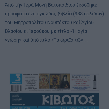
Ἀπό τήν Ἱερά Μονή Βατοπαιδίου ἐκδόθηκε
πρόσφατα ἕνα ὀγκῶδες βιβλίο (933 σελίδων)
τοῦ Μητροπολίτου Ναυπάκτου καί Ἁγίου
Βλασίου κ. Ἱεροθέου μέ τίτλο «Ἡ ἁγία
γνώση» καί ὑπότιτλο «Τά ὡραῖα τῶν …