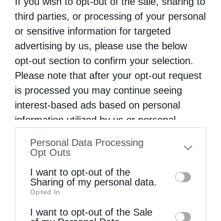
If you wish to opt-out of the sale, sharing to
Όρθρος και Θεία Λειτουργία από τον
third parties, or processing of your personal
Καθηγούμενο της Ι.Μ.Μ. Βατοπαιδίου Γέροντα
or sensitive information for targeted
Εφραίμ στην Καρδίτσα
advertising by us, please use the below
από
ikivotos
15 Μαΐου 2025
opt-out section to confirm your selection.
Please note that after your opt-out request
Το πρωί της Τετάρτης 14 Μαΐου, μέσα σε
is processed you may continue seeing
κλίμα βαθιάς κατάνυξης και πνευματικής
interest-based ads based on personal
συγκίνησης, ο Πανοσιολογιώτατος
information utilized by us or personal
Αρχιμανδρίτης Γέρων Εφραίμ, Καθηγούμενος
information disclosed to third parties prior
Personal Data Processing
της Ιεράς Μεγίστης Μονής Βατοπαιδίου
to your opt-out. You may separately opt-out
Opt Outs
of the further disclosure of your personal
Αγίου Όρους, προέστη της ακολουθίας …
I want to opt-out of the
information by third parties on the IAB’s list
Sharing of my personal data.
Opted In
of downstream participants. This
information may also be disclosed by us to
I want to opt-out of the Sale