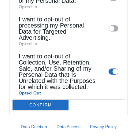
of my Personal Data.
third parties on the
IAB’s List of
Opted In
Downstream Participants
that may further
I want to opt-out of
disclose it to other third parties.
processing my Personal
Data for Targeted
Advertising.
Opted In
I want to opt-out of
Collection, Use, Retention,
Sale, and/or Sharing of my
Personal Data that Is
Unrelated with the Purposes
for which it was collected.
Επικαιρότητα
Μητροπόλεις
Opted Out
Με λαμπρότητα, η Καρδίτσα υποδέχθηκε την
CONFIRM
Αγία Ζώνη από τη Μονή Βατοπαιδίου
από
ikivotos
13 Μαΐου 2025
Data Deletion
Data Access
Privacy Policy
Tην Κυριακή 11 Μαΐου 2025 και ώρα 6:30