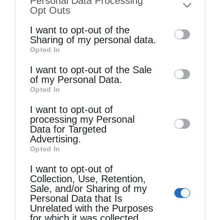
Personal Data Processing
to your opt-out. You may separately opt-out
Opt Outs
of the further disclosure of your personal
I want to opt-out of the
information by third parties on the IAB’s list
Sharing of my personal data.
Opted In
of downstream participants. This
information may also be disclosed by us to
I want to opt-out of the Sale
Τελευταία άρθρα
of my Personal Data.
third parties on the
IAB’s List of
Opted In
Downstream Participants
that may further
I want to opt-out of
Η LEROY MERLIN στηρίζει τον Ελληνικό Ερυθρό
disclose it to other third parties.
processing my Personal
Σταυρό με δωρεά επιχειρησιακού εξοπλισμού για
Data for Targeted
Advertising.
την αντιμετώπιση των καταστροφικών
Opted In
πυρκαγιών
I want to opt-out of
Collection, Use, Retention,
Sale, and/or Sharing of my
Η “Κιβωτός της Ορθοδοξίας” σε όλα τα περίπτερα
Personal Data that Is
Unrelated with the Purposes
for which it was collected.